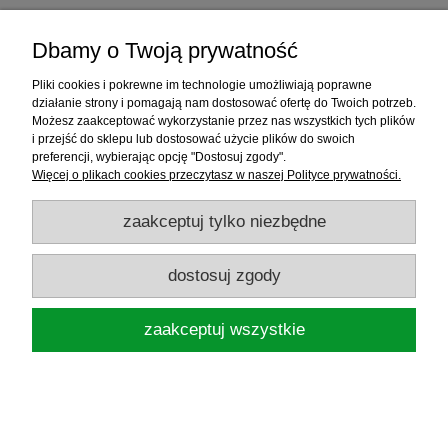
Dbamy o Twoją prywatność
Towary odsyłane w ramach procedury
reklamacyjnej należy wysyłać na adres podany w
Pliki cookies i pokrewne im technologie umożliwiają poprawne
§ 3 niniejszego Regulaminu.
działanie strony i pomagają nam dostosować ofertę do Twoich potrzeb.
Możesz zaakceptować wykorzystanie przez nas wszystkich tych plików
W przypadku, gdy na Produkt została udzielona
i przejść do sklepu lub dostosować użycie plików do swoich
gwarancja, informacja o niej, a także jej treść,
preferencji, wybierając opcję "Dostosuj zgody".
będą zawarte przy opisie Produktu w Sklepie.
Więcej o plikach cookies przeczytasz w naszej Polityce prywatności.
zaakceptuj tylko niezbędne
W przypadku, gdy na Produkt została udzielona
przedłużona gwarancja (inna niż 2 lata),
informacja o niej, a także jej treść, będzie zawarta
dostosuj zgody
w karcie gwarancyjnej dołączonej do sprzedanego
Produktu.
zaakceptuj wszystkie
§ 12