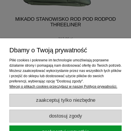
MIKADO STANOWISKO ROD POD RODPOD
THREELINER
217,00 zł
207,00 zł
Dbamy o Twoją prywatność
do koszyka
Pliki cookies i pokrewne im technologie umożliwiają poprawne
działanie strony i pomagają nam dostosować ofertę do Twoich potrzeb.
Możesz zaakceptować wykorzystanie przez nas wszystkich tych plików
i przejść do sklepu lub dostosować użycie plików do swoich
Informacje
preferencji, wybierając opcję "Dostosuj zgody".
Więcej o plikach cookies przeczytasz w naszej Polityce prywatności.
Sklep internetowy
zaakceptuj tylko niezbędne
RATY
dostosuj zgody
Promocje