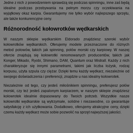
Jedne z nich z powodzeniem sprawdzą się podczas spinningu, inne zaś będą
idealne podczas przebywania na pełnym morzu czy oczekiwania na
wyjątkowy okaz karpia. Gwarantujemy nie tylko wybór najlepszego sprzętu,
ale także konkurencyjne ceny.
Różnorodność kołowrotków wędkarskich
W naszym sklepie wędkarskim Eldorado znajdziesz szeroki wybór
kołowrotków wędkarskich. Oferujemy modele przeznaczone do różnych
metod połowów, takich jak spinning, połów morski czy karpiowy. W naszej
ofercie znajdują się kołowrotki renomowanych producentów, takich jak
Konger, Mikado, Ryobi, Shimano, DAM, Quantum oraz Mistrall. Każdy z nich
charakteryzuje się innymi parametrami, takimi jak liczba łożysk, rodzaj
korpusu, użyta szpula czy ciężar. Dzięki temu każdy wędkarz, niezależnie od
swojego doświadczenia i preferencji, znajdzie u nas idealny kołowrotek.
Niezależnie od tego, czy jesteś miłośnikiem spinningu, preferujesz połów
morski, czy też jesteś zapalonym karpiarzem, w naszym sklepie znajdziesz
kołowrotek idealnie dopasowany do Twoich potrzeb. Wszystkie nasze
kołowrotki wędkarskie są wytrzymałe, solidne i niezawodne, co gwarantuje
satysfakcję z ich użytkowania. Dodatkowo, oferujemy atrakcyjne ceny, dzięki
czemu każdy wędkarz może sobie pozwolić na sprzęt najwyższej jakości.