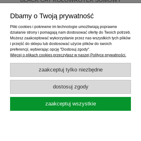
CATEXTREME 65
Dbamy o Twoją prywatność
599,70 zł
Pliki cookies i pokrewne im technologie umożliwiają poprawne
działanie strony i pomagają nam dostosować ofertę do Twoich potrzeb.
Możesz zaakceptować wykorzystanie przez nas wszystkich tych plików
i przejść do sklepu lub dostosować użycie plików do swoich
powiadom o dostępności
preferencji, wybierając opcję "Dostosuj zgody".
Więcej o plikach cookies przeczytasz w naszej Polityce prywatności.
zaakceptuj tylko niezbędne
dostosuj zgody
zaakceptuj wszystkie