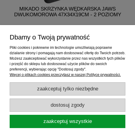
MIKADO SKRZYNKA WĘDKARSKA JAWS
MI
DWUKOMOROWA 47X34X19CM - 2 POZIOMY
249,50 zł
Dbamy o Twoją prywatność
do koszyka
Pliki cookies i pokrewne im technologie umożliwiają poprawne
działanie strony i pomagają nam dostosować ofertę do Twoich potrzeb.
Możesz zaakceptować wykorzystanie przez nas wszystkich tych plików
i przejść do sklepu lub dostosować użycie plików do swoich
Informacje
preferencji, wybierając opcję "Dostosuj zgody".
Więcej o plikach cookies przeczytasz w naszej Polityce prywatności.
Sklep internetowy
zaakceptuj tylko niezbędne
RATY
dostosuj zgody
Promocje
zaakceptuj wszystkie
Sklep Wędkarski ELDORADO
ul.Warszawska 35, 05-092 Łomianki, woj.
mazowieckie, NIP: 1181719450