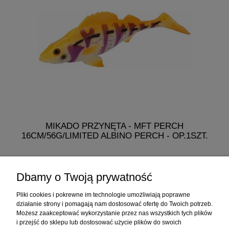
MIKADO PRZYNĘTA - MFT PERCH
M
16CM/56G/LIMITED ALBINO PERCH - OP.1SZT.
19,99 zł
Dbamy o Twoją prywatność
do koszyka
Pliki cookies i pokrewne im technologie umożliwiają poprawne
działanie strony i pomagają nam dostosować ofertę do Twoich potrzeb.
Możesz zaakceptować wykorzystanie przez nas wszystkich tych plików
i przejść do sklepu lub dostosować użycie plików do swoich
Informacje