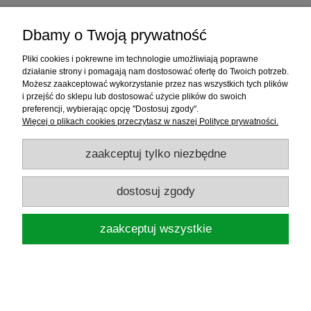
Dbamy o Twoją prywatność
Pliki cookies i pokrewne im technologie umożliwiają poprawne
działanie strony i pomagają nam dostosować ofertę do Twoich potrzeb.
Możesz zaakceptować wykorzystanie przez nas wszystkich tych plików
i przejść do sklepu lub dostosować użycie plików do swoich
preferencji, wybierając opcję "Dostosuj zgody".
Więcej o plikach cookies przeczytasz w naszej Polityce prywatności.
zaakceptuj tylko niezbędne
BLACK CAT KOMIN CHUSTA BANDANA
dostosuj zgody
WĘDKARSKA MASKA OCHRONNA
zaakceptuj wszystkie
28,70 zł
powiadom o dostępności