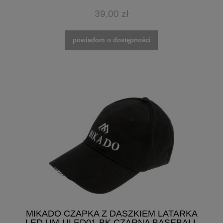
39,00 zł
powiadom o dostępności
MIKADO CZAPKA Z DASZKIEM LATARKA
LED UM-ULED01-BK CZARNA BASEBALL