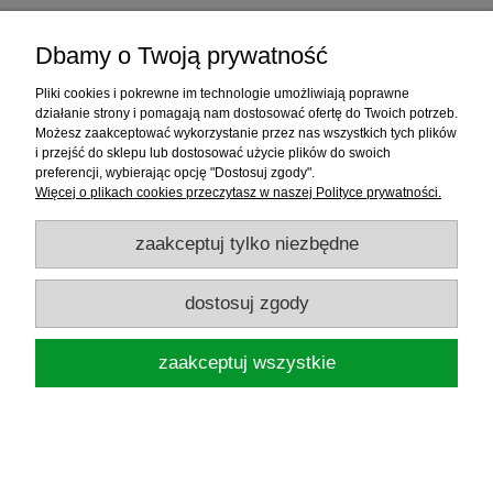
Dbamy o Twoją prywatność
Pliki cookies i pokrewne im technologie umożliwiają poprawne
działanie strony i pomagają nam dostosować ofertę do Twoich potrzeb.
Możesz zaakceptować wykorzystanie przez nas wszystkich tych plików
i przejść do sklepu lub dostosować użycie plików do swoich
preferencji, wybierając opcję "Dostosuj zgody".
Więcej o plikach cookies przeczytasz w naszej Polityce prywatności.
zaakceptuj tylko niezbędne
KONGER WĘDKA CORRAL BOLOGNESE
dostosuj zgody
500 - 5M DO 25G
zaakceptuj wszystkie
87,00 zł
do koszyka