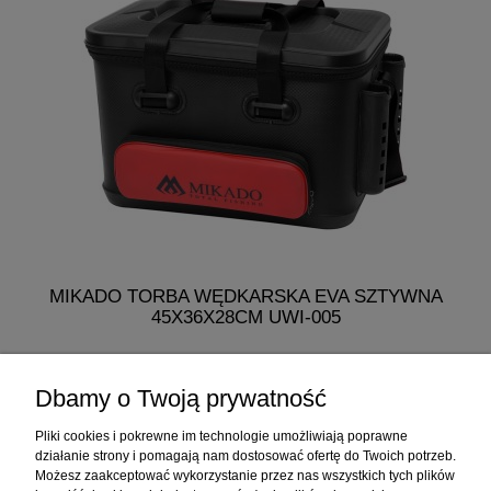
MIKADO TORBA WĘDKARSKA EVA SZTYWNA
M
45X36X28CM UWI-005
275,99 zł
Dbamy o Twoją prywatność
do koszyka
Pliki cookies i pokrewne im technologie umożliwiają poprawne
działanie strony i pomagają nam dostosować ofertę do Twoich potrzeb.
Możesz zaakceptować wykorzystanie przez nas wszystkich tych plików