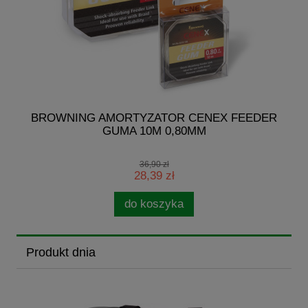
G
BROWNING AMORTYZATOR CENEX FEEDER
M
GUMA 10M 0,80MM
36,90 zł
28,39 zł
do koszyka
Produkt dnia