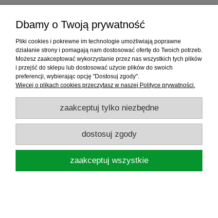
MIKADO MATA SZYBKO ROZKŁADAJĄCA
Dbamy o Twoją prywatność
FAST MAT IS14-R613
Pliki cookies i pokrewne im technologie umożliwiają poprawne
działanie strony i pomagają nam dostosować ofertę do Twoich potrzeb.
Możesz zaakceptować wykorzystanie przez nas wszystkich tych plików
255,00 zł
i przejść do sklepu lub dostosować użycie plików do swoich
preferencji, wybierając opcję "Dostosuj zgody".
Więcej o plikach cookies przeczytasz w naszej Polityce prywatności.
powiadom o dostępności
zaakceptuj tylko niezbędne
dostosuj zgody
zaakceptuj wszystkie