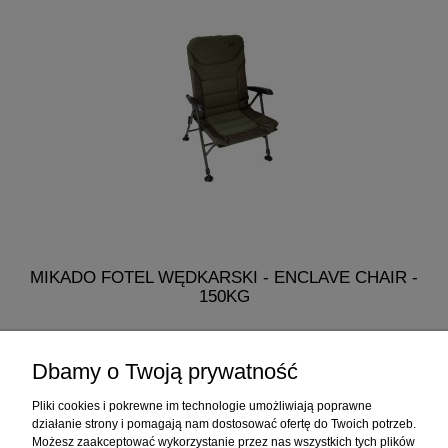
MIKADO FOTEL WĘDKARSKI - ENCLAVE CHAIR -
M
150KG
318,90 zł
Dbamy o Twoją prywatność
do koszyka
Pliki cookies i pokrewne im technologie umożliwiają poprawne
działanie strony i pomagają nam dostosować ofertę do Twoich potrzeb.
Możesz zaakceptować wykorzystanie przez nas wszystkich tych plików