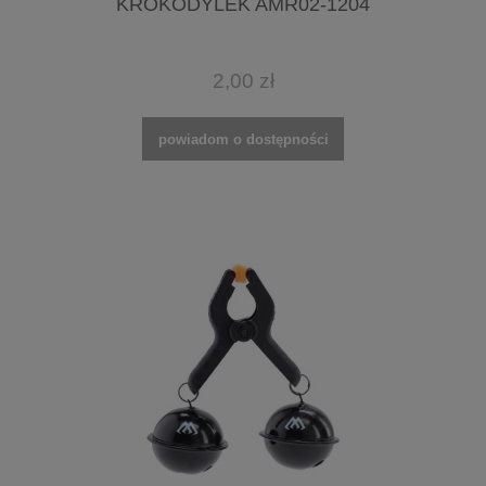
KROKODYLEK AMR02-1204
2,00 zł
powiadom o dostępności