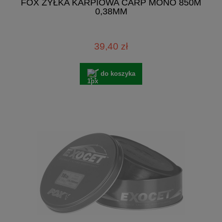
FOX ŻYŁKA KARPIOWA CARP MONO 850M
0,38MM
39,40 zł
do koszyka