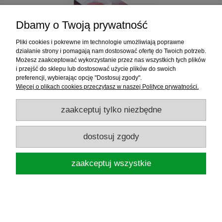
Dbamy o Twoją prywatność
Pliki cookies i pokrewne im technologie umożliwiają poprawne
działanie strony i pomagają nam dostosować ofertę do Twoich potrzeb.
Możesz zaakceptować wykorzystanie przez nas wszystkich tych plików
i przejść do sklepu lub dostosować użycie plików do swoich
preferencji, wybierając opcję "Dostosuj zgody".
Więcej o plikach cookies przeczytasz w naszej Polityce prywatności.
MIKADO ŻYŁKA TERRITORY RED LINE 0,26
/ 600M
zaakceptuj tylko niezbędne
dostosuj zgody
43,99 zł
zaakceptuj wszystkie
do koszyka