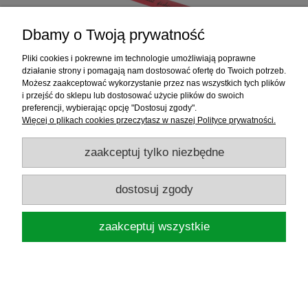
Dbamy o Twoją prywatność
Pliki cookies i pokrewne im technologie umożliwiają poprawne
działanie strony i pomagają nam dostosować ofertę do Twoich potrzeb.
Możesz zaakceptować wykorzystanie przez nas wszystkich tych plików
MIKADO RZEP DO SPINANIA WĘDEK
i przejść do sklepu lub dostosować użycie plików do swoich
CZERWONY 14,5CM
preferencji, wybierając opcję "Dostosuj zgody".
Więcej o plikach cookies przeczytasz w naszej Polityce prywatności.
2,00 zł
zaakceptuj tylko niezbędne
do koszyka
dostosuj zgody
zaakceptuj wszystkie