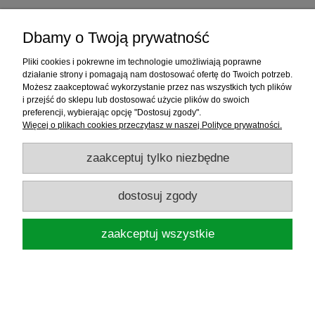
275,99 zł
Dbamy o Twoją prywatność
do koszyka
Pliki cookies i pokrewne im technologie umożliwiają poprawne
działanie strony i pomagają nam dostosować ofertę do Twoich potrzeb.
Możesz zaakceptować wykorzystanie przez nas wszystkich tych plików
i przejść do sklepu lub dostosować użycie plików do swoich
Informacje
preferencji, wybierając opcję "Dostosuj zgody".
Więcej o plikach cookies przeczytasz w naszej Polityce prywatności.
Sklep internetowy
zaakceptuj tylko niezbędne
RATY
dostosuj zgody
Promocje
zaakceptuj wszystkie
Sklep Wędkarski ELDORADO
ul.Warszawska 35, 05-092 Łomianki, woj.
mazowieckie, NIP: 1181719450
pokaż pełną wersję strony
Sklep internetowy Shoper.pl