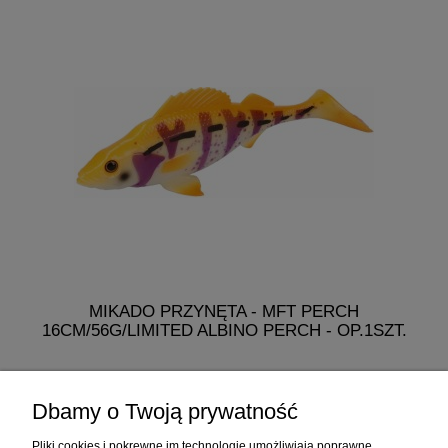
MIKADO PRZYNĘTA - MFT PERCH
16CM/56G/LIMITED ALBINO PERCH - OP.1SZT.
19,99 zł
Dbamy o Twoją prywatność
do koszyka
Pliki cookies i pokrewne im technologie umożliwiają poprawne