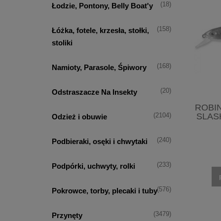
(18)
Łodzie, Pontony, Belly Boat'y
(158)
Łóżka, fotele, krzesła, stołki,
stoliki
(168)
Namioty, Parasole, Śpiwory
(20)
Odstraszacze Na Insekty
ROBI
SLAS
(2104)
Odzież i obuwie
(240)
Podbieraki, osęki i chwytaki
(233)
Podpórki, uchwyty, rolki
(576)
Pokrowce, torby, plecaki i tuby
(3479)
Przynęty