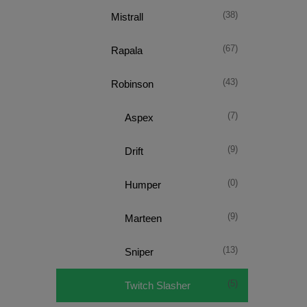
(38)
Mistrall
(67)
Rapala
(43)
Robinson
(7)
Aspex
(9)
Drift
(0)
Humper
(9)
Marteen
(13)
Sniper
(5)
Twitch Slasher