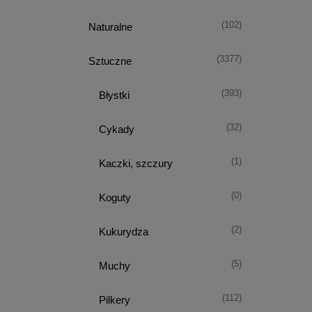
(102)
Naturalne
(3377)
Sztuczne
(393)
Błystki
(32)
Cykady
(1)
Kaczki, szczury
(0)
Koguty
(2)
Kukurydza
(5)
Muchy
(112)
Pilkery