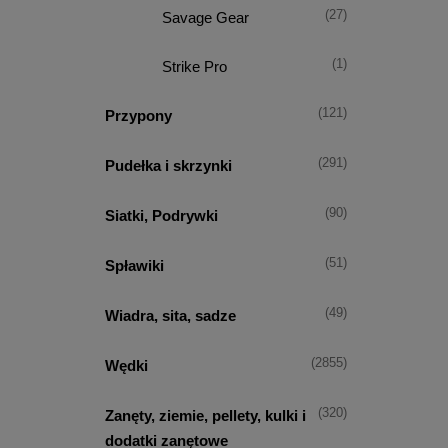
(27)
Savage Gear
(1)
Strike Pro
(121)
Przypony
(291)
Pudełka i skrzynki
(90)
Siatki, Podrywki
(51)
Spławiki
(49)
Wiadra, sita, sadze
(2855)
Wędki
(320)
Zanęty, ziemie, pellety, kulki i
dodatki zanętowe