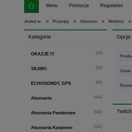
Menu
Promocje
Regulamin
»
»
»
»
Jesteś w:
Przynęty
Sztuczne
Woblery
Kategorie
Opcje 
(19)
OKAZJE !!!
Produc
(92)
SILNIKI
Cena:
(85)
ECHOSONDY, GPS
Promo
(844)
Akcesoria
Twitch
(560)
Akcesoria Feederowe
(542)
Akcesoria Karpiowe