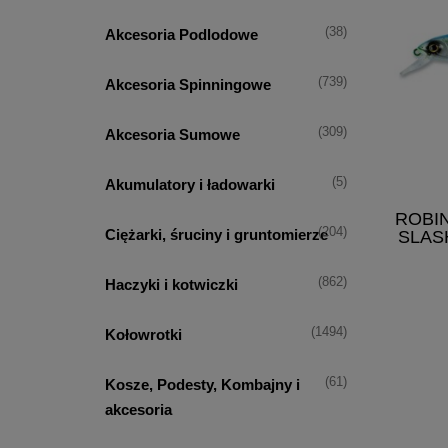
(38)
Akcesoria Podlodowe
(739)
Akcesoria Spinningowe
(309)
Akcesoria Sumowe
(5)
Akumulatory i ładowarki
ROBI
(204)
Ciężarki, śruciny i gruntomierze
SLAS
(862)
Haczyki i kotwiczki
(1494)
Kołowrotki
(61)
Kosze, Podesty, Kombajny i
akcesoria