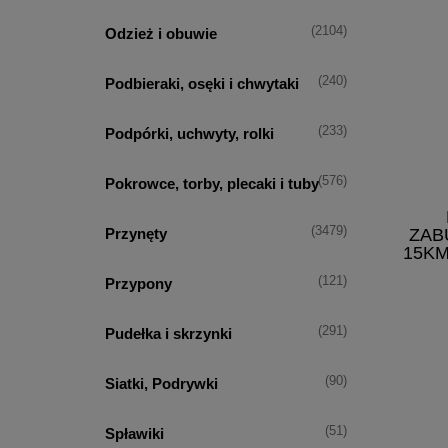
(2104)
Odzież i obuwie
(240)
Podbieraki, osęki i chwytaki
(233)
Podpórki, uchwyty, rolki
(576)
Pokrowce, torby, plecaki i tuby
(3479)
Przynęty
ZAB
15KM
(121)
Przypony
(291)
Pudełka i skrzynki
(90)
Siatki, Podrywki
(51)
Spławiki