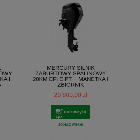
K
MERCURY SILNIK
NOWY
ZABURTOWY SPALINOWY
KA I
20KM EFI E PT + MANETKA I
A
ZBIORNIK
20 800,00 zł
do koszyka
zobacz więcej