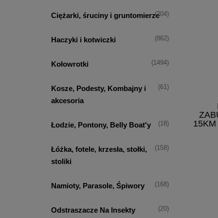
(204)
Ciężarki, śruciny i gruntomierze
(862)
Haczyki i kotwiczki
(1494)
Kołowrotki
(61)
Kosze, Podesty, Kombajny i
akcesoria
ZAB
15KM 
(18)
Łodzie, Pontony, Belly Boat'y
(158)
Łóżka, fotele, krzesła, stołki,
stoliki
(168)
Namioty, Parasole, Śpiwory
(20)
Odstraszacze Na Insekty