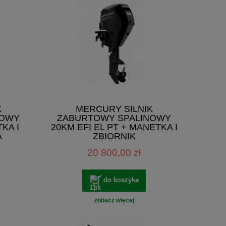
K
MERCURY SILNIK
NOWY
ZABURTOWY SPALINOWY
KA I
20KM EFI EL PT + MANETKA I
A
ZBIORNIK
20 800,00 zł
do koszyka
zobacz więcej