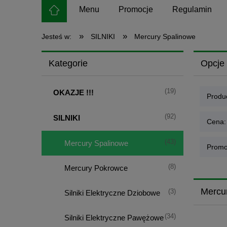
Menu
Promocje
Regulamin
»
»
Jesteś w:
SILNIKI
Mercury Spalinowe
Kategorie
Opcje 
(19)
OKAZJE !!!
Produc
(92)
SILNIKI
Cena:
(43)
Mercury Spalinowe
Promo
(8)
Mercury Pokrowce
Mercu
(3)
Silniki Elektryczne Dziobowe
(34)
Silniki Elektryczne Pawężowe