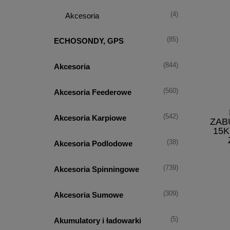
(4)
Akcesoria
(85)
ECHOSONDY, GPS
(844)
Akcesoria
(560)
Akcesoria Feederowe
(542)
Akcesoria Karpiowe
ZAB
15K
(38)
Akcesoria Podlodowe
(739)
Akcesoria Spinningowe
(309)
Akcesoria Sumowe
(5)
Akumulatory i ładowarki