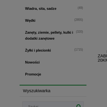
(49)
Wiadra, sita, sadze
(2855)
Wędki
(320)
Zanęty, ziemie, pellety, kulki i
dodatki zanętowe
(1715)
Żyłki i plecionki
ZAB
20KM
Nowości
Promocje
Wyszukiwarka