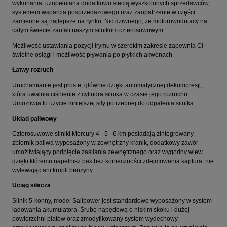
wykonania, uzupełniana dodatkowo siecią wyszkolonych sprzedawców,
systemem wsparcia posprzedażowego oraz zaopatrzenie w części
zamienne są najlepsze na rynku. Nic dziwnego, że motorowodniacy na
całym świecie zaufali naszym silnikom czterosuwowym.
Możliwość ustawiania pozycji trymu w szerokim zakresie zapewnia Ci
świetne osiągi i możliwość pływania po płytkich akwenach.
Łatwy rozruch
Uruchamianie jest proste, głównie dzięki automatycznej dekompresji,
która uwalnia ciśnienie z cylindra silnika w czasie jego rozruchu.
Umożliwia to użycie mniejszej siły potrzebnej do odpalenia silnika.
Układ paliwowy
Czterosuwowe silniki Mercury 4 - 5 - 6 km posiadają zintegrowany
zbiornik paliwa wyposażony w zewnętrzny kranik, dodatkowy zawór
umożliwiający podpięcie zasilania zewnętrznego oraz wygodny wlew,
dzięki któremu napełnisz bak bez konieczności zdejmowania kaptura, nie
wylewając ani kropli benzyny.
Uciąg siłacza
Silnik 5-konny, model Sailpower jest standardowo wyposażony w system
ładowania akumulatora. Śrubę napędową o niskim skoku i dużej
powierzchni płatów oraz zmodyfikowany system wydechowy