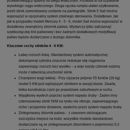
przekierowujący spaliny na biegu wstecznym. Pozwala to na uzyskanie
wysokiego ciągu wstecznego. Długa rączka rumpla ułatwi użytkowanie,
jeżeli silnik zamontowany zostanie na pantografie. Silnik 5 Sail można
wyposażyć w opcjonalny system zdalnego sterowania. Dodatkowo, tak
jak w przypadku modeli Mercury 4 - 5 - 6, model Sail można wyposażyć w
dodatkowy zewnętrzny zbiornik paliwa. Wystarczy tylko zatrzasnąć
szybkozłączkę linii paliwowej i bez żadnych dodatkowych modyfikacji
paliwo będzie dostarczane z dużego zbiornika.
Kluczowe cechy silników 4 - 6 KM:
Łatwy rozruch linką -Standardowy system automatycznej
dekompresji cylindra znacznie redukuje siłę ciągnienia
zapewniając rozruch bez wysiłku – a więc każdy członek rodziny
może z łatwością uruchomić silnik.
Championi wagi lekkiej - Przy ciężarze jedynie 55 funtów (26 kg)
model 5 KM jest najlżejszym silnikiem w swojej klasie. Zwarta,
lekka konstrukcja czyni go prawdziwie zaburtowym w ruchu.
Wyjątkowy wydech poprzez system napędu śruby - Żaden inny
czterosuwowy silnik 5KM na rynku nie oferuje, zapewniającego
ciche i przyjemne działanie, wydechu przez system napędu śruby.
Zintegrowany zbiornik paliwa - z zaworem odcinającym,
oszczędza miejsce na łodzi, wszystkie modele standardowo
dostarczane są ze zintegrowanym zbiornikiem o pojemności 0,3