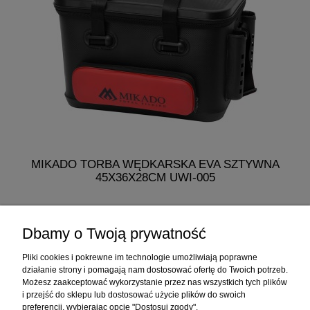
MIKADO TORBA WĘDKARSKA EVA SZTYWNA
45X36X28CM UWI-005
275,99 zł
Dbamy o Twoją prywatność
do koszyka
Pliki cookies i pokrewne im technologie umożliwiają poprawne
działanie strony i pomagają nam dostosować ofertę do Twoich potrzeb.
Możesz zaakceptować wykorzystanie przez nas wszystkich tych plików
i przejść do sklepu lub dostosować użycie plików do swoich
Informacje
preferencji, wybierając opcję "Dostosuj zgody".