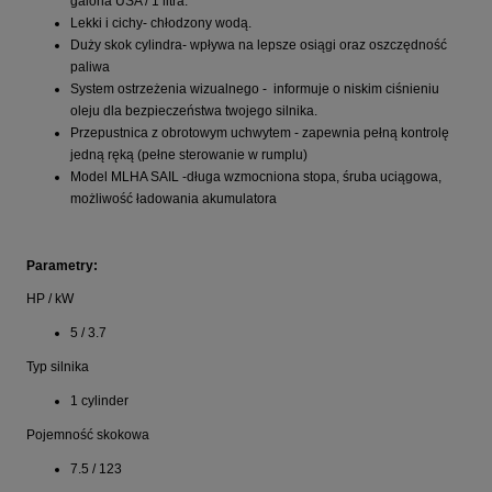
galona USA / 1 litra.
Lekki i cichy- chłodzony wodą.
Duży skok cylindra- wpływa na lepsze osiągi oraz oszczędność
paliwa
System ostrzeżenia wizualnego - informuje o niskim ciśnieniu
oleju dla bezpieczeństwa twojego silnika.
Przepustnica z obrotowym uchwytem - zapewnia pełną kontrolę
jedną ręką (pełne sterowanie w rumplu)
Model MLHA SAIL -długa wzmocniona stopa, śruba uciągowa,
możliwość ładowania akumulatora
Parametry:
HP / kW
5 / 3.7
Typ silnika
1 cylinder
Pojemność skokowa
7.5 / 123