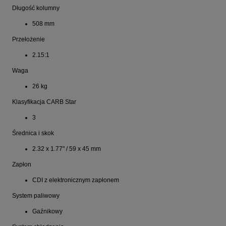
Długość kolumny
508 mm
Przełożenie
2.15:1
Waga
26 kg
Klasyfikacja CARB Star
3
Średnica i skok
2.32 x 1.77" / 59 x 45 mm
Zapłon
CDI z elektronicznym zapłonem
System paliwowy
Gaźnikowy