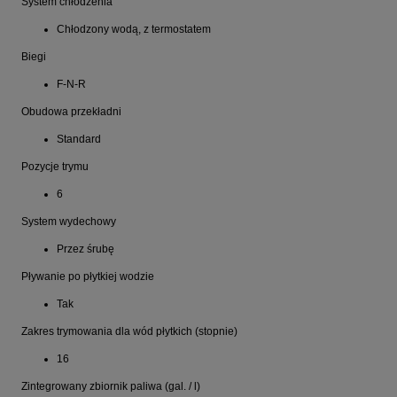
System chłodzenia
Chłodzony wodą, z termostatem
Biegi
F-N-R
Obudowa przekładni
Standard
Pozycje trymu
6
System wydechowy
Przez śrubę
Pływanie po płytkiej wodzie
Tak
Zakres trymowania dla wód płytkich (stopnie)
16
Zintegrowany zbiornik paliwa (gal. / l)