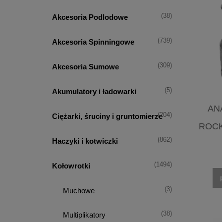
(38)
Akcesoria Podlodowe
(739)
Akcesoria Spinningowe
(309)
Akcesoria Sumowe
(5)
Akumulatory i ładowarki
AN
(204)
Ciężarki, śruciny i gruntomierze
ROCK
(862)
Haczyki i kotwiczki
(1494)
Kołowrotki
(3)
Muchowe
(38)
Multiplikatory