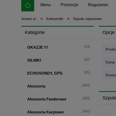
Menu
Promocje
Regulamin
»
»
Jesteś w:
Kołowrotki
Szpule zapasowe
Kategorie
Opcje 
(19)
OKAZJE !!!
Produc
(92)
SILNIKI
Cena:
(85)
ECHOSONDY, GPS
Promo
(844)
Akcesoria
Szpul
(560)
Akcesoria Feederowe
(542)
Akcesoria Karpiowe