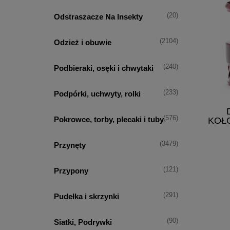
(20)
Odstraszacze Na Insekty
(2104)
Odzież i obuwie
(240)
Podbieraki, osęki i chwytaki
(233)
Podpórki, uchwyty, rolki
(576)
Pokrowce, torby, plecaki i tuby
KOŁO
(3479)
Przynęty
(121)
Przypony
(291)
Pudełka i skrzynki
(90)
Siatki, Podrywki