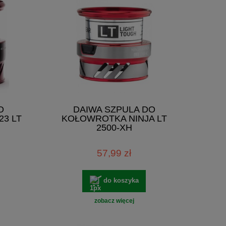
O
DAIWA SZPULA DO
23 LT
KOŁOWROTKA NINJA LT
2500-XH
57,99 zł
do koszyka
zobacz więcej