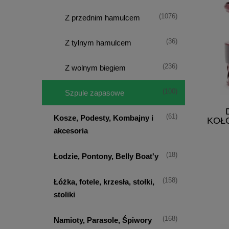
(1076)
Z przednim hamulcem
(36)
Z tylnym hamulcem
(236)
Z wolnym biegiem
(100)
Szpule zapasowe
(61)
Kosze, Podesty, Kombajny i
KOŁO
akcesoria
(18)
Łodzie, Pontony, Belly Boat'y
(158)
Łóżka, fotele, krzesła, stołki,
stoliki
(168)
Namioty, Parasole, Śpiwory