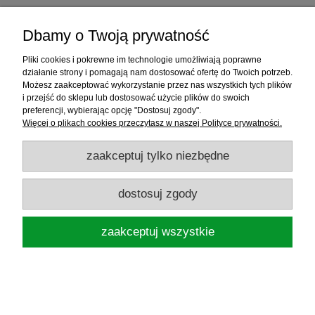
Dbamy o Twoją prywatność
Pliki cookies i pokrewne im technologie umożliwiają poprawne
działanie strony i pomagają nam dostosować ofertę do Twoich potrzeb.
Możesz zaakceptować wykorzystanie przez nas wszystkich tych plików
i przejść do sklepu lub dostosować użycie plików do swoich
preferencji, wybierając opcję "Dostosuj zgody".
Więcej o plikach cookies przeczytasz w naszej Polityce prywatności.
zaakceptuj tylko niezbędne
dostosuj zgody
FLAGMAN SKRĘTKA ŁĄCZNIK FEEDER
LINKS CONNECTOR 4CM 2SZT
zaakceptuj wszystkie
6,50 zł
powiadom o dostępności