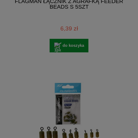
FLAGMAN ŁĄCZNIK Z AGRAFKĄ FEEDER
BEADS S 5SZT
6,39 zł
do koszyka