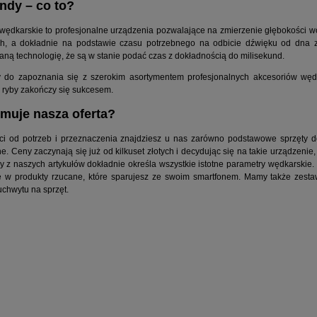
ndy – co to?
ędkarskie to profesjonalne urządzenia pozwalające na zmierzenie głębokości wod
h, a dokładnie na podstawie czasu potrzebnego na odbicie dźwięku od dna zb
ą technologię, że są w stanie podać czas z dokładnością do milisekund.
 do zapoznania się z szerokim asortymentem profesjonalnych akcesoriów wędk
ryby zakończy się sukcesem.
muje nasza oferta?
i od potrzeb i przeznaczenia znajdziesz u nas zarówno podstawowe sprzęty do o
. Ceny zaczynają się już od kilkuset złotych i decydując się na takie urządzeni
 z naszych artykułów dokładnie określa wszystkie istotne parametry wędkarskie. 
ę w produkty rzucane, które sparujesz ze swoim smartfonem. Mamy także zestaw
uchwytu na sprzęt.