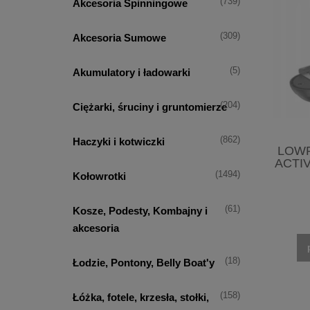
(739)
Akcesoria Spinningowe
(309)
Akcesoria Sumowe
(5)
Akumulatory i ładowarki
(204)
Ciężarki, śruciny i gruntomierze
(862)
Haczyki i kotwiczki
LOW
ACTI
(1494)
Kołowrotki
(61)
Kosze, Podesty, Kombajny i
akcesoria
(18)
Łodzie, Pontony, Belly Boat'y
(158)
Łóżka, fotele, krzesła, stołki,