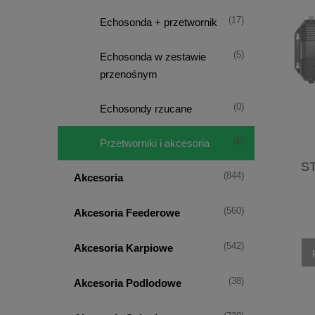
(17)
Echosonda + przetwornik
(5)
Echosonda w zestawie
przenośnym
(0)
Echosondy rzucane
(6)
Przetworniki i akcesoria
S
(844)
Akcesoria
(560)
Akcesoria Feederowe
(542)
Akcesoria Karpiowe
(38)
Akcesoria Podlodowe