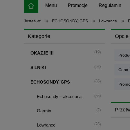
Menu
Promocje
Regulamin
»
»
»
Jesteś w:
ECHOSONDY, GPS
Lowrance
P
Kategorie
Opcje 
(19)
OKAZJE !!!
Produc
(92)
SILNIKI
Cena:
(85)
ECHOSONDY, GPS
Promo
(55)
Echosondy – akcesoria
Przetw
(2)
Garmin
(28)
Lowrance