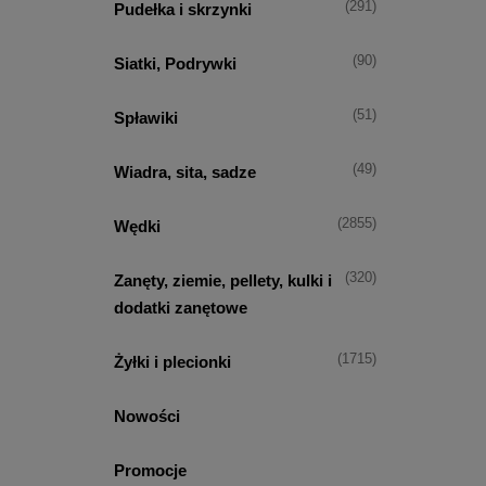
(291)
Pudełka i skrzynki
(90)
Siatki, Podrywki
(51)
Spławiki
(49)
Wiadra, sita, sadze
(2855)
Wędki
(320)
Zanęty, ziemie, pellety, kulki i
dodatki zanętowe
(1715)
Żyłki i plecionki
Nowości
Promocje