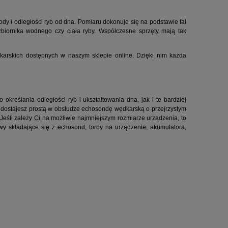
y i odległości ryb od dna. Pomiaru dokonuje się na podstawie fal
iornika wodnego czy ciała ryby. Współczesne sprzęty mają tak
arskich dostępnych w naszym sklepie online. Dzięki nim każda
kreślania odległości ryb i ukształtowania dna, jak i te bardziej
e, dostajesz prostą w obsłudze echosondę wędkarską o przejrzystym
Jeśli zależy Ci na możliwie najmniejszym rozmiarze urządzenia, to
y składające się z echosond, torby na urządzenie, akumulatora,