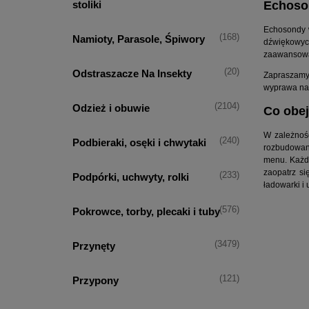
stoliki
Echoso
Echosondy w
(168)
Namioty, Parasole, Śpiwory
dźwiękowyc
zaawansowan
(20)
Odstraszacze Na Insekty
Zapraszamy
wyprawa na 
(2104)
Odzież i obuwie
Co obej
W zależnośc
(240)
Podbieraki, osęki i chwytaki
rozbudowane
menu. Każdy
zaopatrz si
(233)
Podpórki, uchwyty, rolki
ładowarki i 
(576)
Pokrowce, torby, plecaki i tuby
(3479)
Przynęty
(121)
Przypony