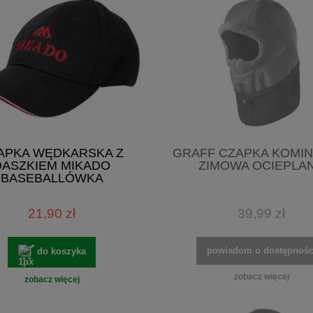
APKA WĘDKARSKA Z
GRAFF CZAPKA KOMIN
DASZKIEM MIKADO
ZIMOWA OCIEPLA
BASEBALLÓWKA
21,90 zł
39,99 zł
powiadom o dostępnośc
do koszyka
zobacz więcej
zobacz więcej