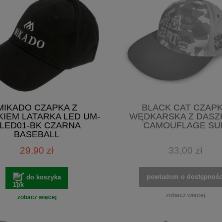
MIKADO CZAPKA Z
BLACK CAT CZAP
IEM LATARKA LED UM-
WĘDKARSKA Z DASZ
LED01-BK CZARNA
CAMOUFLAGE SU
BASEBALL
29,90 zł
33,00 zł
powiadom o dostępnośc
do koszyka
zobacz więcej
zobacz więcej