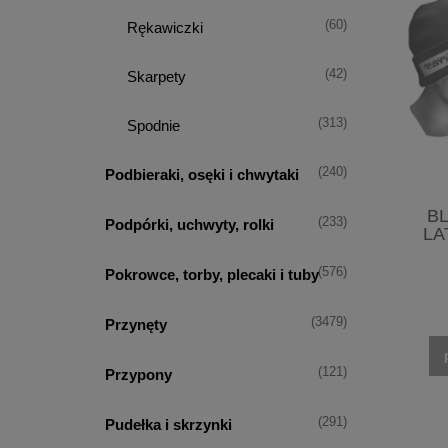
(60)
Rękawiczki
(42)
Skarpety
(313)
Spodnie
(240)
Podbieraki, osęki i chwytaki
BL
(233)
Podpórki, uchwyty, rolki
LA
(576)
Pokrowce, torby, plecaki i tuby
(3479)
Przynęty
(121)
Przypony
(291)
Pudełka i skrzynki