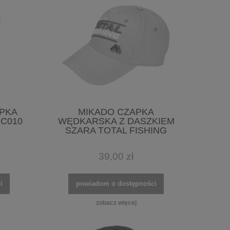
APKA
MIKADO CZAPKA
UC010
WĘDKARSKA Z DASZKIEM
SZARA TOTAL FISHING
39,00 zł
i
powiadom o dostępności
zobacz więcej