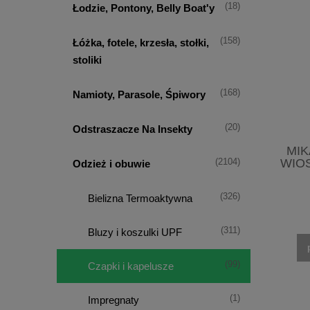
(18)
Łodzie, Pontony, Belly Boat'y
(158)
Łóżka, fotele, krzesła, stołki,
stoliki
(168)
Namioty, Parasole, Śpiwory
(20)
Odstraszacze Na Insekty
MIK
WIOS
(2104)
Odzież i obuwie
(326)
Bielizna Termoaktywna
(311)
Bluzy i koszulki UPF
(99)
Czapki i kapelusze
(1)
Impregnaty