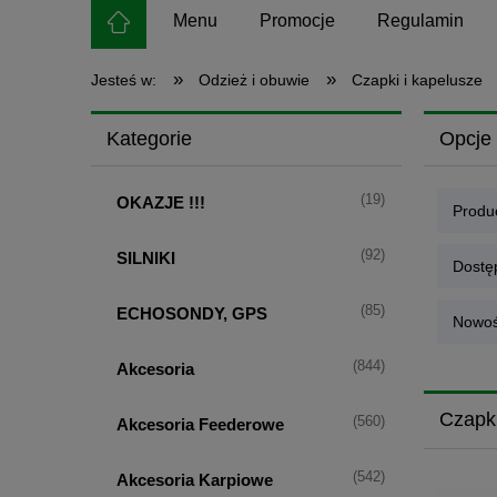
Menu
Promocje
Regulamin
»
»
Jesteś w:
Odzież i obuwie
Czapki i kapelusze
Kategorie
Opcje 
(19)
OKAZJE !!!
Produc
(92)
SILNIKI
Dostę
(85)
ECHOSONDY, GPS
Nowoś
(844)
Akcesoria
Czapki
(560)
Akcesoria Feederowe
(542)
Akcesoria Karpiowe