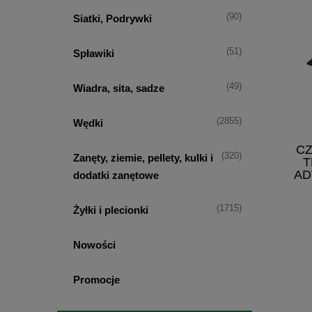
(90)
Siatki, Podrywki
(51)
Spławiki
(49)
Wiadra, sita, sadze
(2855)
Wędki
CZ
(320)
Zanęty, ziemie, pellety, kulki i
T
AD
dodatki zanętowe
(1715)
Żyłki i plecionki
Nowości
Promocje