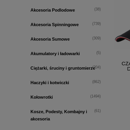
(38)
Akcesoria Podlodowe
(739)
Akcesoria Spinningowe
(309)
Akcesoria Sumowe
(5)
Akumulatory i ładowarki
CZ
(204)
Ciężarki, śruciny i gruntomierze
(862)
Haczyki i kotwiczki
(1494)
Kołowrotki
(61)
Kosze, Podesty, Kombajny i
akcesoria