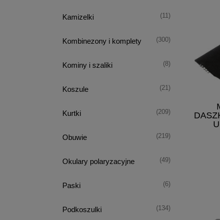
(11)
Kamizelki
(300)
Kombinezony i komplety
(8)
Kominy i szaliki
(21)
Koszule
(209)
Kurtki
DASZK
U
(219)
Obuwie
(49)
Okulary polaryzacyjne
(6)
Paski
(134)
Podkoszulki