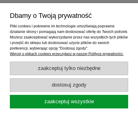
Dbamy o Twoją prywatność
MIKADO PRZYNĘTA FISHUNTER 8CM
KOLOR 185 OP. 5
Pliki cookies i pokrewne im technologie umożliwiają poprawne
działanie strony i pomagają nam dostosować ofertę do Twoich potrzeb.
Możesz zaakceptować wykorzystanie przez nas wszystkich tych plików
14,98 zł
i przejść do sklepu lub dostosować użycie plików do swoich
preferencji, wybierając opcję "Dostosuj zgody".
Więcej o plikach cookies przeczytasz w naszej Polityce prywatności.
powiadom o dostępności
zaakceptuj tylko niezbędne
dostosuj zgody
zaakceptuj wszystkie