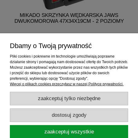
MIKADO SKRZYNKA WĘDKARSKA JAWS
M
DWUKOMOROWA 47X34X19CM - 2 POZIOMY
249,50 zł
Dbamy o Twoją prywatność
do koszyka
Pliki cookies i pokrewne im technologie umożliwiają poprawne
działanie strony i pomagają nam dostosować ofertę do Twoich potrzeb.
Możesz zaakceptować wykorzystanie przez nas wszystkich tych plików
i przejść do sklepu lub dostosować użycie plików do swoich
Informacje
preferencji, wybierając opcję "Dostosuj zgody".
Więcej o plikach cookies przeczytasz w naszej Polityce prywatności.
Sklep internetowy
zaakceptuj tylko niezbędne
RATY
dostosuj zgody
Promocje
zaakceptuj wszystkie
Sklep Wędkarski ELDORADO
ul.Warszawska 35, 05-092 Łomianki, woj.