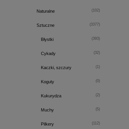
(102)
Naturalne
(3377)
Sztuczne
(393)
Błystki
(32)
Cykady
(1)
Kaczki, szczury
(0)
Koguty
(2)
Kukurydza
(5)
Muchy
(112)
Pilkery