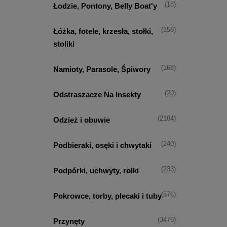
(18)
Łodzie, Pontony, Belly Boat'y
(158)
Łóżka, fotele, krzesła, stołki,
stoliki
(168)
Namioty, Parasole, Śpiwory
(20)
Odstraszacze Na Insekty
(2104)
Odzież i obuwie
(240)
Podbieraki, osęki i chwytaki
(233)
Podpórki, uchwyty, rolki
(576)
Pokrowce, torby, plecaki i tuby
(3479)
Przynęty