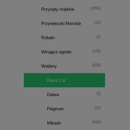
(2050)
Przynęty miękkie
(22)
Przywieszki Morskie
(2)
Robaki
(129)
Wirujące ogonki
(628)
Woblery
(1)
Black Cat
(3)
Daiwa
(32)
Flagman
(416)
Mikado