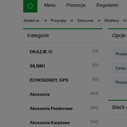
Menu
Promocje
Regulamin
»
»
»
»
Jesteś w:
Przynęty
Sztuczne
Woblery
Kategorie
Opcje 
(19)
OKAZJE !!!
Produc
(92)
SILNIKI
Cena:
(85)
ECHOSONDY, GPS
Promo
(844)
Akcesoria
Black 
(560)
Akcesoria Feederowe
(542)
Akcesoria Karpiowe