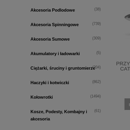
(38)
Akcesoria Podlodowe
(739)
Akcesoria Spinningowe
(309)
Akcesoria Sumowe
(5)
Akumulatory i ładowarki
PRZY
(204)
Ciężarki, śruciny i gruntomierze
CAT
(862)
Haczyki i kotwiczki
(1494)
Kołowrotki
(61)
Kosze, Podesty, Kombajny i
akcesoria