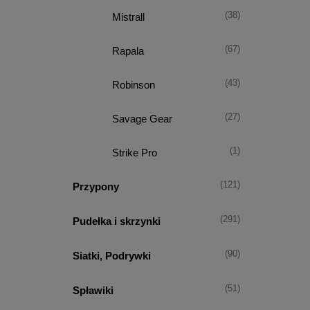
(38)
Mistrall
(67)
Rapala
(43)
Robinson
(27)
Savage Gear
(1)
Strike Pro
(121)
Przypony
(291)
Pudełka i skrzynki
(90)
Siatki, Podrywki
(51)
Spławiki