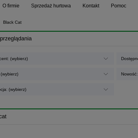
O firmie
Sprzedaż hurtowa
Kontakt
Pomoc
Black Cat
przeglądania
ent: (wybierz)
Dostępno
 (wybierz)
Nowość: 
cja: (wybierz)
cat