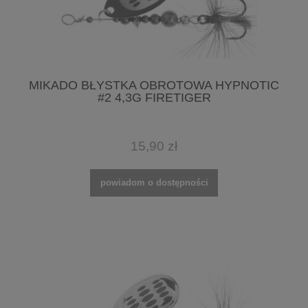
MIKADO BŁYSTKA OBROTOWA HYPNOTIC
#2 4,3G FIRETIGER
15,90 zł
powiadom o dostępności