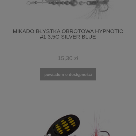
MIKADO BŁYSTKA OBROTOWA HYPNOTIC
#1 3,5G SILVER BLUE
15,30 zł
powiadom o dostępności