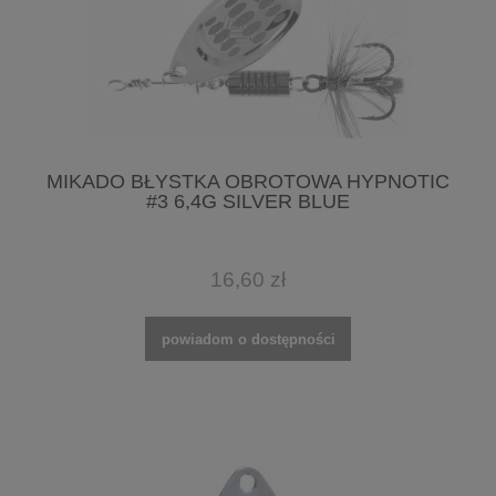
MIKADO BŁYSTKA OBROTOWA HYPNOTIC
#3 6,4G SILVER BLUE
16,60 zł
powiadom o dostępności