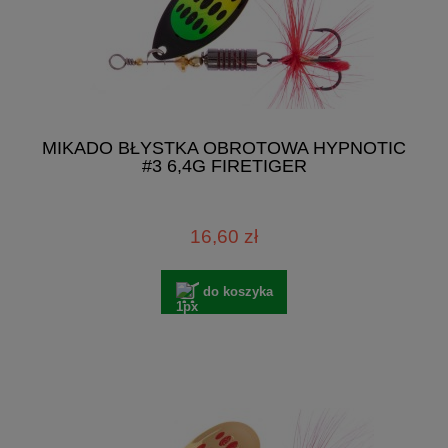
MIKADO BŁYSTKA OBROTOWA HYPNOTIC
#3 6,4G FIRETIGER
16,60 zł
do koszyka