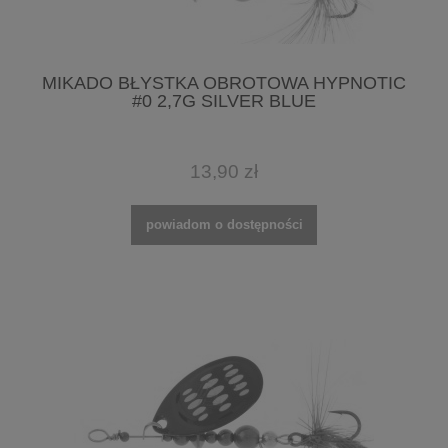
MIKADO BŁYSTKA OBROTOWA HYPNOTIC
#0 2,7G SILVER BLUE
13,90 zł
powiadom o dostępności