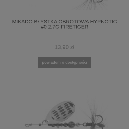
MIKADO BŁYSTKA OBROTOWA HYPNOTIC
#0 2,7G FIRETIGER
13,90 zł
powiadom o dostępności