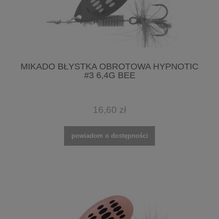
MIKADO BŁYSTKA OBROTOWA HYPNOTIC
#3 6,4G BEE
16,60 zł
powiadom o dostępności