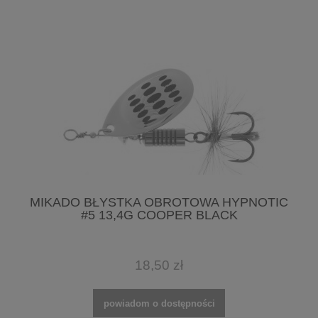
MIKADO BŁYSTKA OBROTOWA HYPNOTIC
#5 13,4G COOPER BLACK
18,50 zł
powiadom o dostępności