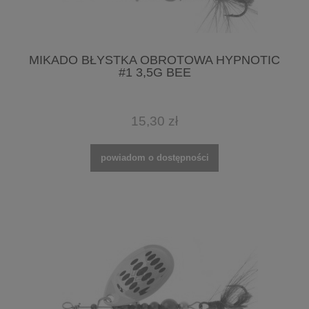
MIKADO BŁYSTKA OBROTOWA HYPNOTIC
#1 3,5G BEE
15,30 zł
powiadom o dostępności