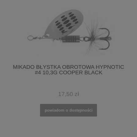
MIKADO BŁYSTKA OBROTOWA HYPNOTIC
#4 10,3G COOPER BLACK
17,50 zł
powiadom o dostępności