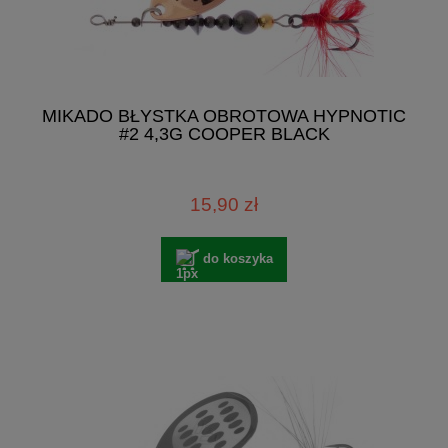
MIKADO BŁYSTKA OBROTOWA HYPNOTIC
#2 4,3G COOPER BLACK
15,90 zł
do koszyka