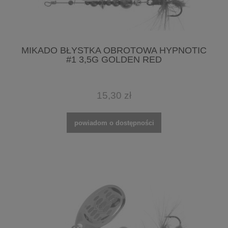
MIKADO BŁYSTKA OBROTOWA HYPNOTIC
#1 3,5G GOLDEN RED
15,30 zł
powiadom o dostępności