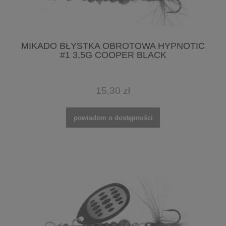
MIKADO BŁYSTKA OBROTOWA HYPNOTIC
#1 3,5G COOPER BLACK
15,30 zł
powiadom o dostępności