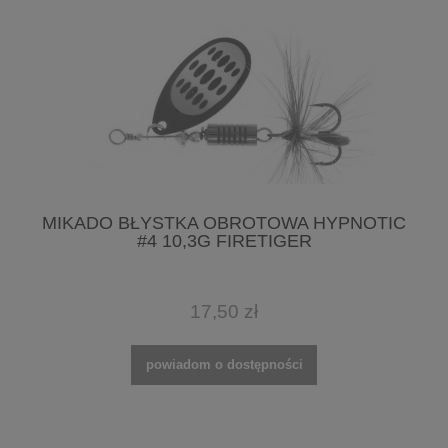
MIKADO BŁYSTKA OBROTOWA HYPNOTIC
#4 10,3G FIRETIGER
17,50 zł
powiadom o dostępności