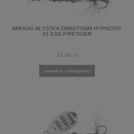
MIKADO BŁYSTKA OBROTOWA HYPNOTIC
#1 3,5G FIRETIGER
15,30 zł
powiadom o dostępności