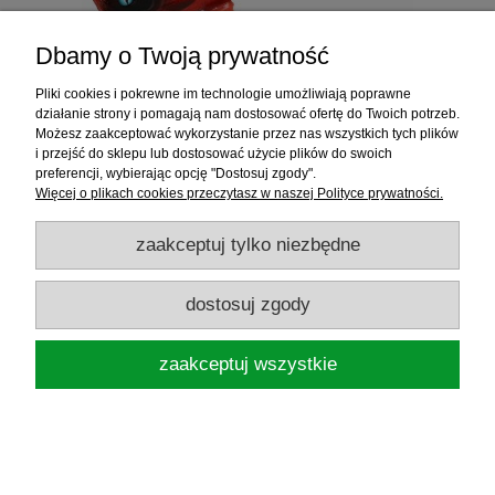
Dbamy o Twoją prywatność
Pliki cookies i pokrewne im technologie umożliwiają poprawne
MIKADO PRZYNĘTA MFT ROACH 18CM
działanie strony i pomagają nam dostosować ofertę do Twoich potrzeb.
RED ROACH
Możesz zaakceptować wykorzystanie przez nas wszystkich tych plików
i przejść do sklepu lub dostosować użycie plików do swoich
preferencji, wybierając opcję "Dostosuj zgody".
Więcej o plikach cookies przeczytasz w naszej Polityce prywatności.
27,90 zł
zaakceptuj tylko niezbędne
do koszyka
dostosuj zgody
zaakceptuj wszystkie