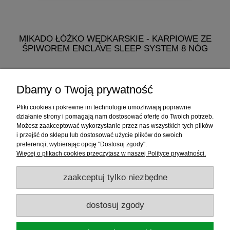
MIKADO ŁÓŻKO WĘDKARSKIE - KARPIOWE ZE
M
ŚPIWOREM ENCLAVE SLEEP SYSTEM 8 NÓG
768,60 zł
Dbamy o Twoją prywatność
do koszyka
Pliki cookies i pokrewne im technologie umożliwiają poprawne
działanie strony i pomagają nam dostosować ofertę do Twoich potrzeb.
Możesz zaakceptować wykorzystanie przez nas wszystkich tych plików
i przejść do sklepu lub dostosować użycie plików do swoich
Informacje
preferencji, wybierając opcję "Dostosuj zgody".
Więcej o plikach cookies przeczytasz w naszej Polityce prywatności.
Sklep internetowy
zaakceptuj tylko niezbędne
RATY
dostosuj zgody
Promocje