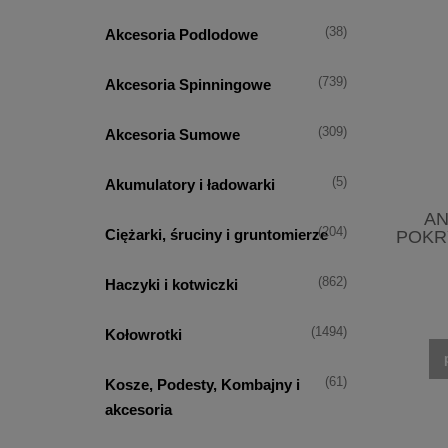
(38)
Akcesoria Podlodowe
(739)
Akcesoria Spinningowe
(309)
Akcesoria Sumowe
(5)
Akumulatory i ładowarki
AN
(204)
Ciężarki, śruciny i gruntomierze
POKR
(862)
Haczyki i kotwiczki
(1494)
Kołowrotki
(61)
Kosze, Podesty, Kombajny i
akcesoria