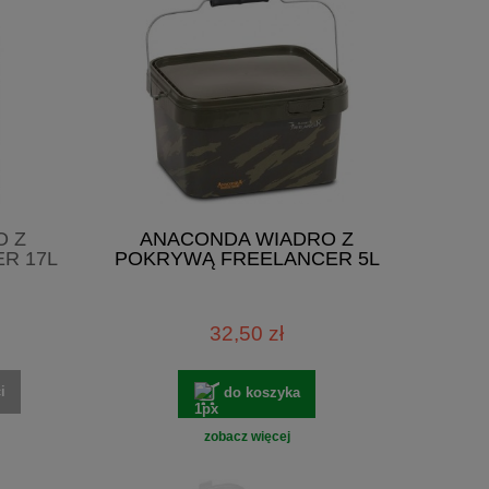
O Z
ANACONDA WIADRO Z
R 17L
POKRYWĄ FREELANCER 5L
32,50 zł
i
do koszyka
zobacz więcej