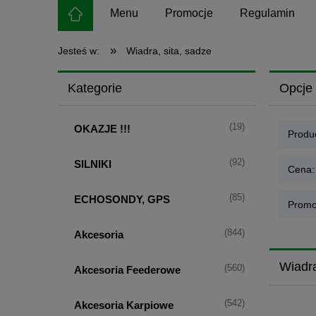
Menu
Promocje
Regulamin
»
Jesteś w:
Wiadra, sita, sadze
Kategorie
Opcje 
(19)
OKAZJE !!!
Produc
(92)
SILNIKI
Cena:
(85)
ECHOSONDY, GPS
Promo
(844)
Akcesoria
Wiadra
(560)
Akcesoria Feederowe
(542)
Akcesoria Karpiowe