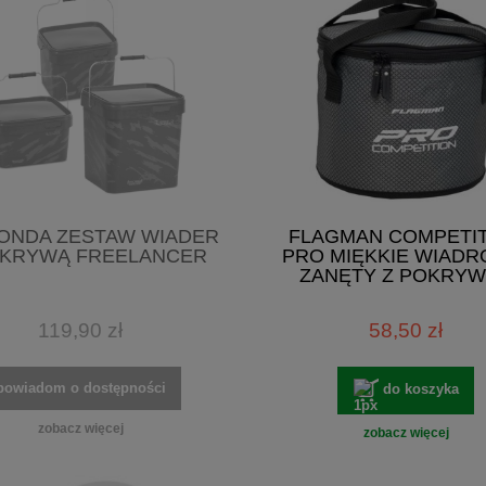
ONDA ZESTAW WIADER
FLAGMAN COMPETI
OKRYWĄ FREELANCER
PRO MIĘKKIE WIADR
ZANĘTY Z POKRY
119,90 zł
58,50 zł
powiadom o dostępności
do koszyka
zobacz więcej
zobacz więcej