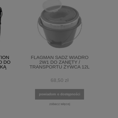
TION
FLAGMAN SADZ WIADRO
O DO
2W1 DO ZANĘTY /
WKĄ
TRANSPORTU ŻYWCA 12L
68,50 zł
powiadom o dostępności
zobacz więcej