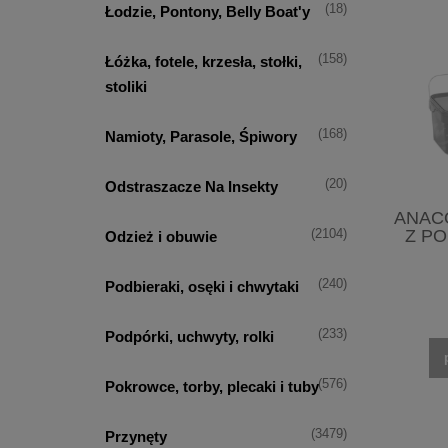
(18)
Łodzie, Pontony, Belly Boat'y
(158)
Łóżka, fotele, krzesła, stołki,
stoliki
(168)
Namioty, Parasole, Śpiwory
(20)
Odstraszacze Na Insekty
ANAC
Z P
(2104)
Odzież i obuwie
(240)
Podbieraki, osęki i chwytaki
(233)
Podpórki, uchwyty, rolki
(576)
Pokrowce, torby, plecaki i tuby
(3479)
Przynęty