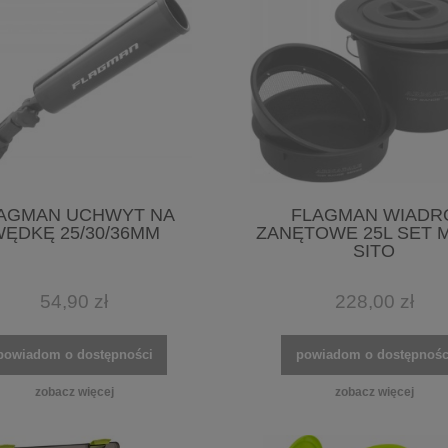
AGMAN UCHWYT NA
FLAGMAN WIADR
ĘDKĘ 25/30/36MM
ZANĘTOWE 25L SET 
SITO
54,90 zł
228,00 zł
powiadom o dostępności
powiadom o dostępnośc
zobacz więcej
zobacz więcej