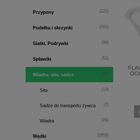
(121)
Przypony
(291)
Pudełka i skrzynki
(90)
Siatki, Podrywki
(51)
Spławiki
FLA
OC
(49)
Wiadra, sita, sadze
(13)
Sita
(7)
Sadze do transportu żywca
(26)
Wiadra
(2855)
Wędki