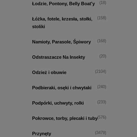
(18)
Łodzie, Pontony, Belly Boat'y
(158)
Łóżka, fotele, krzesła, stołki,
stoliki
(168)
Namioty, Parasole, Śpiwory
(20)
Odstraszacze Na Insekty
(2104)
Odzież i obuwie
(240)
Podbieraki, osęki i chwytaki
(233)
Podpórki, uchwyty, rolki
(576)
Pokrowce, torby, plecaki i tuby
(3479)
Przynęty