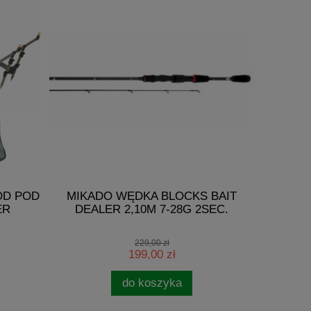
OD POD
MIKADO WĘDKA BLOCKS BAIT
BROWNIN
ER
DEALER 2,10M 7-28G 2SEC.
FEED
229,00 zł
199,00 zł
do koszyka