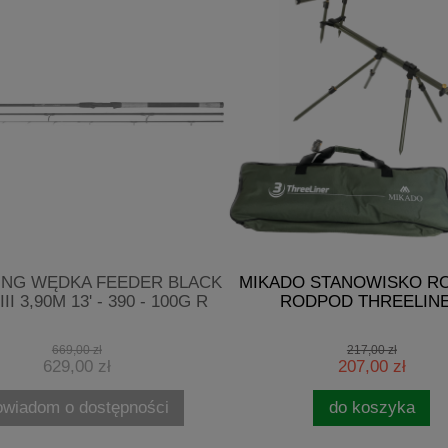
NG WĘDKA FEEDER BLACK
MIKADO STANOWISKO R
II 3,90M 13' - 390 - 100G R
RODPOD THREELIN
669,00 zł
217,00 zł
629,00 zł
207,00 zł
owiadom o dostępności
do koszyka