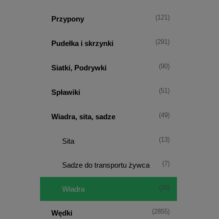
(121)
Przypony
(291)
Pudełka i skrzynki
(90)
Siatki, Podrywki
(51)
Spławiki
(49)
Wiadra, sita, sadze
(13)
Sita
(7)
Sadze do transportu żywca
(26)
Wiadra
(2855)
Wędki