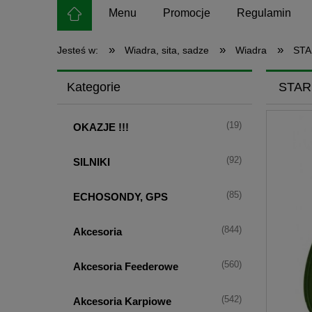
Menu
Promocje
Regulamin
»
»
»
Jesteś w:
Wiadra, sita, sadze
Wiadra
STA
Kategorie
STAR
(19)
OKAZJE !!!
(92)
SILNIKI
(85)
ECHOSONDY, GPS
(844)
Akcesoria
(560)
Akcesoria Feederowe
(542)
Akcesoria Karpiowe