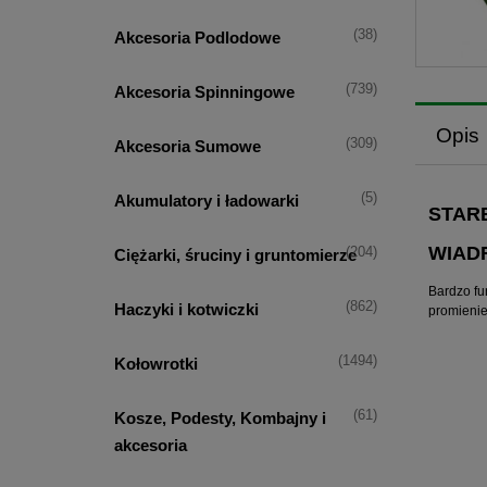
(38)
Akcesoria Podlodowe
(739)
Akcesoria Spinningowe
Opis
(309)
Akcesoria Sumowe
(5)
Akumulatory i ładowarki
STAR
WIADR
(204)
Ciężarki, śruciny i gruntomierze
Bardzo fu
(862)
Haczyki i kotwiczki
promienie
(1494)
Kołowrotki
(61)
Kosze, Podesty, Kombajny i
akcesoria