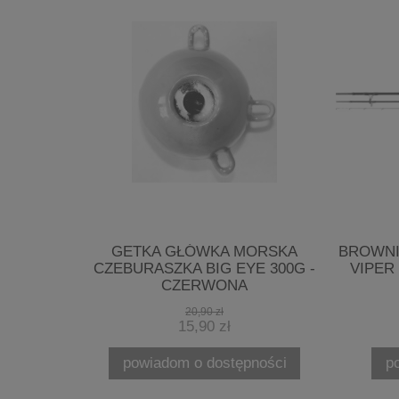
RSKA
GETKA GŁÓWKA MORSKA
BROWNI
 300G -
CZEBURASZKA BIG EYE 300G -
VIPER I
CZERWONA
20,90 zł
15,90 zł
ości
powiadom o dostępności
p