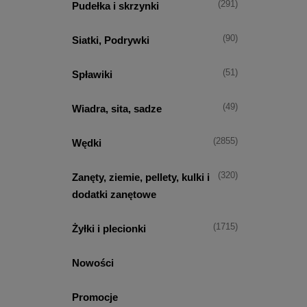
(291)
Pudełka i skrzynki
(90)
Siatki, Podrywki
(51)
Spławiki
(49)
Wiadra, sita, sadze
(2855)
Wędki
(320)
Zanęty, ziemie, pellety, kulki i
dodatki zanętowe
(1715)
Żyłki i plecionki
Nowości
Promocje