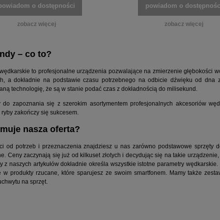
powiadom o dostępności
powiadom o dostępnośc
zobacz więcej
zobacz więcej
ndy – co to?
ędkarskie to profesjonalne urządzenia pozwalające na zmierzenie głębokości wod
h, a dokładnie na podstawie czasu potrzebnego na odbicie dźwięku od dna zb
ą technologię, że są w stanie podać czas z dokładnością do milisekund.
 do zapoznania się z szerokim asortymentem profesjonalnych akcesoriów wędk
ryby zakończy się sukcesem.
muje nasza oferta?
i od potrzeb i przeznaczenia znajdziesz u nas zarówno podstawowe sprzęty do o
. Ceny zaczynają się już od kilkuset złotych i decydując się na takie urządzeni
 z naszych artykułów dokładnie określa wszystkie istotne parametry wędkarskie. 
ę w produkty rzucane, które sparujesz ze swoim smartfonem. Mamy także zestaw
uchwytu na sprzęt.