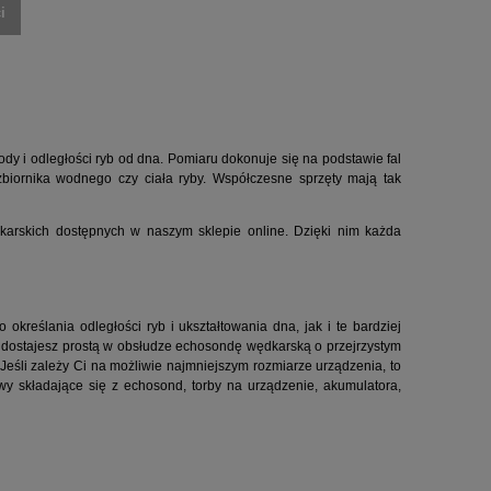
i
y i odległości ryb od dna. Pomiaru dokonuje się na podstawie fal
iornika wodnego czy ciała ryby. Współczesne sprzęty mają tak
arskich dostępnych w naszym sklepie online. Dzięki nim każda
kreślania odległości ryb i ukształtowania dna, jak i te bardziej
e, dostajesz prostą w obsłudze echosondę wędkarską o przejrzystym
Jeśli zależy Ci na możliwie najmniejszym rozmiarze urządzenia, to
y składające się z echosond, torby na urządzenie, akumulatora,