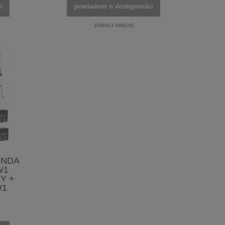
i
powiadom o dostępności
zobacz więcej
ONDA
W1
Y +
W1