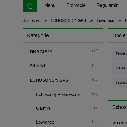
Menu
Promocje
Regulamin
»
»
»
Jesteś w:
ECHOSONDY, GPS
Lowrance
Kategorie
Opcje 
(19)
OKAZJE !!!
Produc
(92)
SILNIKI
Cena:
(85)
ECHOSONDY, GPS
Promo
(55)
Echosondy – akcesoria
Echos
(2)
Garmin
(28)
Lowrance
!!! W TYM