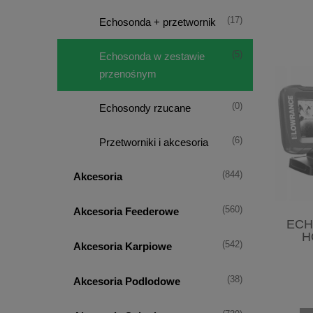
(17)
Echosonda + przetwornik
(5)
Echosonda w zestawie
przenośnym
(0)
Echosondy rzucane
(6)
Przetworniki i akcesoria
(844)
Akcesoria
(560)
Akcesoria Feederowe
ECH
H
(542)
Akcesoria Karpiowe
(38)
Akcesoria Podlodowe