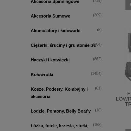
(739)
Akcesoria Spinningowe
(309)
Akcesoria Sumowe
(5)
Akumulatory i ładowarki
(204)
Ciężarki, śruciny i gruntomierze
(862)
Haczyki i kotwiczki
(1494)
Kołowrotki
(61)
Kosze, Podesty, Kombajny i
E
akcesoria
LOWR
T
(18)
Łodzie, Pontony, Belly Boat'y
(158)
Łóżka, fotele, krzesła, stołki,