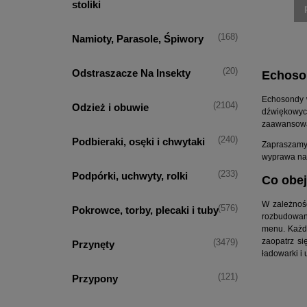
stoliki
(168)
Namioty, Parasole, Śpiwory
(20)
Odstraszacze Na Insekty
Echoso
Echosondy w
(2104)
Odzież i obuwie
dźwiękowyc
zaawansowan
(240)
Podbieraki, osęki i chwytaki
Zapraszamy
wyprawa na 
(233)
Podpórki, uchwyty, rolki
Co obej
W zależnośc
(576)
Pokrowce, torby, plecaki i tuby
rozbudowane
menu. Każdy
zaopatrz si
(3479)
Przynęty
ładowarki i 
(121)
Przypony