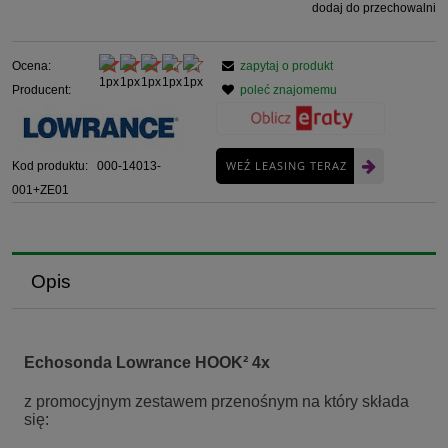
dodaj do przechowalni
Ocena:
zapytaj o produkt
Producent:
poleć znajomemu
WEŹ LEASING TERAZ
Kod produktu:
000-14013-
001+ZE01
Opis
Echosonda Lowrance HOOK² 4x
z promocyjnym zestawem przenośnym na który składa
się: