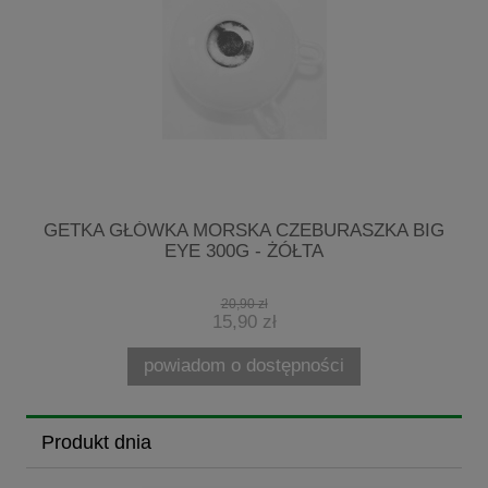
R
GETKA GŁÓWKA MORSKA CZEBURASZKA BIG
M
EYE 300G - ŻÓŁTA
20,90 zł
15,90 zł
powiadom o dostępności
Produkt dnia