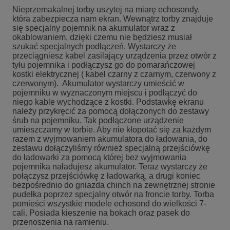
Nieprzemakalnej torby uszytej na miarę echosondy,
która zabezpiecza nam ekran. Wewnątrz torby znajduje
się specjalny pojemnik na akumulator wraz z
okablowaniem, dzięki czemu nie będziesz musiał
szukać specjalnych podłączeń. Wystarczy że
przeciągniesz kabel zasilający urządzenia przez otwór z
tyłu pojemnika i podłączysz go do pomarańczowej
kostki elektrycznej ( kabel czarny z czarnym, czerwony z
czerwonym). Akumulator wystarczy umieścić w
pojemniku w wyznaczonym miejscu i podłączyć do
niego kable wychodzące z kostki. Podstawkę ekranu
należy przykręcić za pomocą dołączonych do zestawy
śrub na pojemniku. Tak podłączone urządzenie
umieszczamy w torbie. Aby nie kłopotać się za każdym
razem z wyjmowaniem akumulatora do ładowania, do
zestawu dołączyliśmy również specjalną przejściówkę
do ładowarki za pomocą której bez wyjmowania
pojemnika naładujesz akumulator. Teraz wystarczy że
połączysz przejściówkę z ładowarką, a drugi koniec
bezpośrednio do gniazda chinch na zewnętrznej stronie
pudełka poprzez specjalny otwór na froncie torby. Torba
pomieści wszystkie modele echosond do wielkości 7-
cali. Posiada kieszenie na bokach oraz pasek do
przenoszenia na ramieniu.