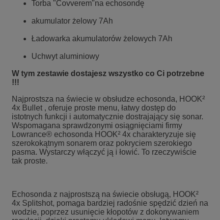
Torba "Covverem"na echosondę
akumulator żelowy 7Ah
Ładowarka akumulatorów żelowych 7Ah
Uchwyt aluminiowy
W tym zestawie dostajesz wszystko co Ci potrzebne
!!!
Najprostsza na świecie w obsłudze echosonda, HOOK²
4x Bullet , oferuje proste menu, łatwy dostęp do
istotnych funkcji i automatycznie dostrajający się sonar.
Wspomagana sprawdzonymi osiągnięciami firmy
Lowrance® echosonda HOOK² 4x charakteryzuje się
szerokokątnym sonarem oraz pokryciem szerokiego
pasma. Wystarczy włączyć ją i łowić. To rzeczywiście
tak proste.
Echosonda z najprostszą na świecie obsługą, HOOK²
4x Splitshot, pomaga bardziej radośnie spędzić dzień na
wodzie, poprzez usunięcie kłopotów z dokonywaniem