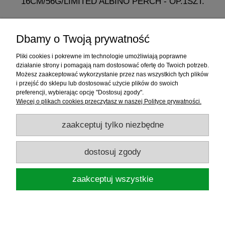
16CM/56G/LIMITED ALBINO PERCH - OP.1SZT.
19,99 zł
Dbamy o Twoją prywatność
do koszyka
Pliki cookies i pokrewne im technologie umożliwiają poprawne
działanie strony i pomagają nam dostosować ofertę do Twoich potrzeb.
Możesz zaakceptować wykorzystanie przez nas wszystkich tych plików
i przejść do sklepu lub dostosować użycie plików do swoich
Informacje
preferencji, wybierając opcję "Dostosuj zgody".
Więcej o plikach cookies przeczytasz w naszej Polityce prywatności.
Sklep internetowy
zaakceptuj tylko niezbędne
RATY
dostosuj zgody
Promocje
zaakceptuj wszystkie
Sklep Wędkarski ELDORADO
ul.Warszawska 35, 05-092 Łomianki, woj.
mazowieckie, NIP: 1181719450
pokaż pełną wersję strony