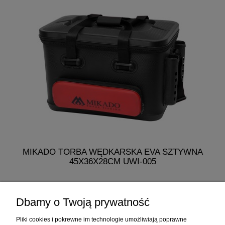
MIKADO TORBA WĘDKARSKA EVA SZTYWNA
M
45X36X28CM UWI-005
275,99 zł
Dbamy o Twoją prywatność
do koszyka
Pliki cookies i pokrewne im technologie umożliwiają poprawne