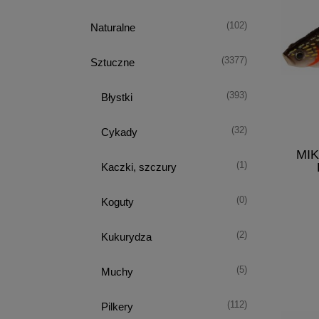
(102)
Naturalne
(3377)
Sztuczne
(393)
Błystki
(32)
Cykady
MI
(1)
Kaczki, szczury
(0)
Koguty
(2)
Kukurydza
(5)
Muchy
(112)
Pilkery