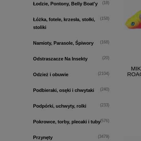
(18)
Łodzie, Pontony, Belly Boat'y
(158)
Łóżka, fotele, krzesła, stołki,
stoliki
(168)
Namioty, Parasole, Śpiwory
(20)
Odstraszacze Na Insekty
MI
ROA
(2104)
Odzież i obuwie
(240)
Podbieraki, osęki i chwytaki
(233)
Podpórki, uchwyty, rolki
(576)
Pokrowce, torby, plecaki i tuby
(3479)
Przynęty