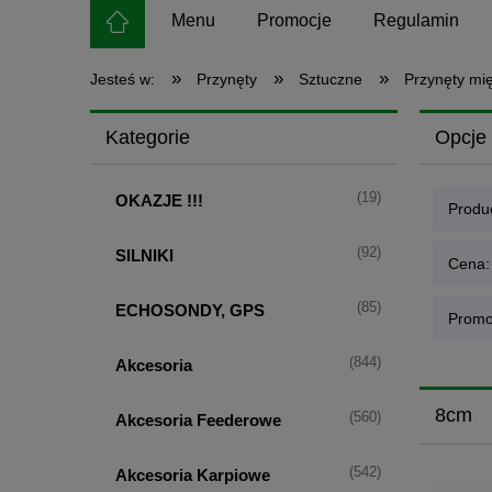
Menu
Promocje
Regulamin
»
»
»
Jesteś w:
Przynęty
Sztuczne
Przynęty mi
Kategorie
Opcje 
(19)
OKAZJE !!!
Produc
(92)
SILNIKI
Cena:
(85)
ECHOSONDY, GPS
Promo
(844)
Akcesoria
8cm
(560)
Akcesoria Feederowe
(542)
Akcesoria Karpiowe