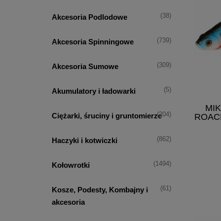
(38)
Akcesoria Podlodowe
(739)
Akcesoria Spinningowe
(309)
Akcesoria Sumowe
(5)
Akumulatory i ładowarki
MI
(204)
Ciężarki, śruciny i gruntomierze
ROAC
(862)
Haczyki i kotwiczki
(1494)
Kołowrotki
(61)
Kosze, Podesty, Kombajny i
akcesoria