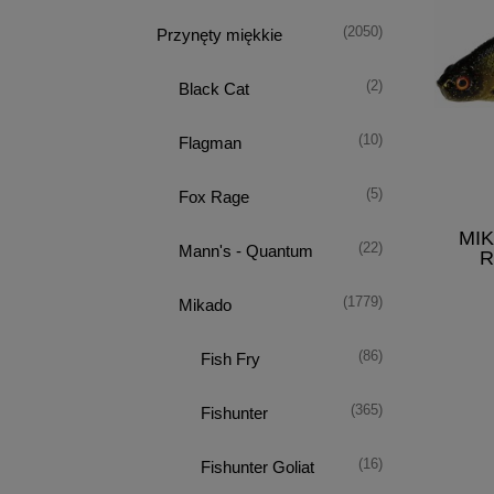
(2050)
Przynęty miękkie
(2)
Black Cat
(10)
Flagman
(5)
Fox Rage
MI
(22)
Mann's - Quantum
R
(1779)
Mikado
(86)
Fish Fry
(365)
Fishunter
(16)
Fishunter Goliat