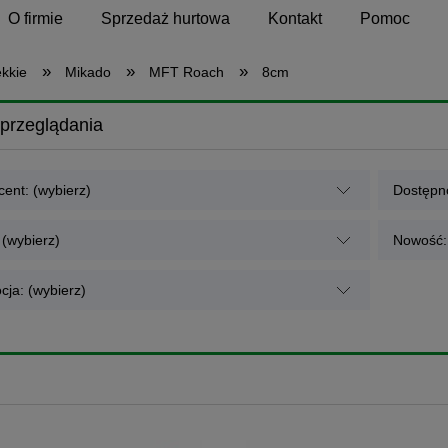
O firmie
Sprzedaż hurtowa
Kontakt
Pomoc
»
»
»
ękkie
Mikado
MFT Roach
8cm
przeglądania
ent: (wybierz)
Dostępno
 (wybierz)
Nowość: 
cja: (wybierz)