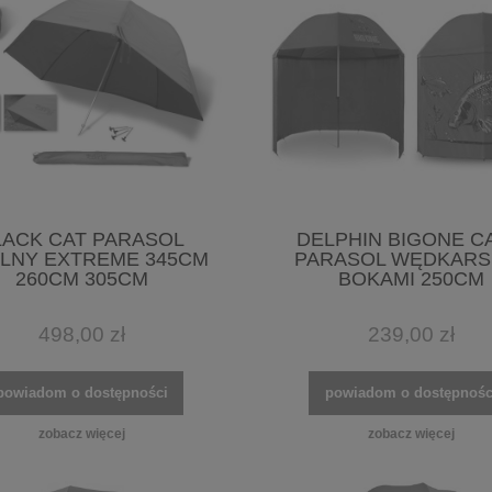
LACK CAT PARASOL
DELPHIN BIGONE C
LNY EXTREME 345CM
PARASOL WĘDKARSK
260CM 305CM
BOKAMI 250CM
498,00 zł
239,00 zł
powiadom o dostępności
powiadom o dostępnośc
zobacz więcej
zobacz więcej