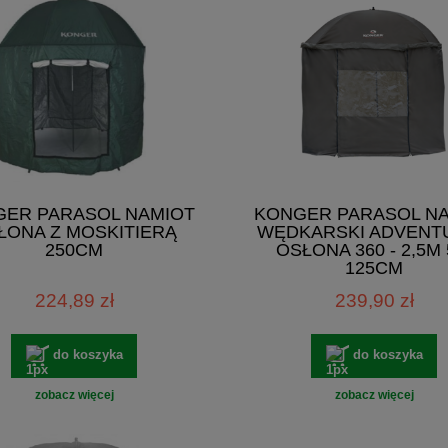
ER PARASOL NAMIOT
KONGER PARASOL N
ŁONA Z MOSKITIERĄ
WĘDKARSKI ADVENTU
250CM
OSŁONA 360 - 2,5M 
125CM
224,89 zł
239,90 zł
do koszyka
do koszyka
zobacz więcej
zobacz więcej