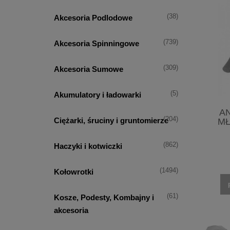
(38)
Akcesoria Podlodowe
(739)
Akcesoria Spinningowe
(309)
Akcesoria Sumowe
(5)
Akumulatory i ładowarki
A
(204)
Ciężarki, śruciny i gruntomierze
MŁ
(862)
Haczyki i kotwiczki
(1494)
Kołowrotki
(61)
Kosze, Podesty, Kombajny i
akcesoria