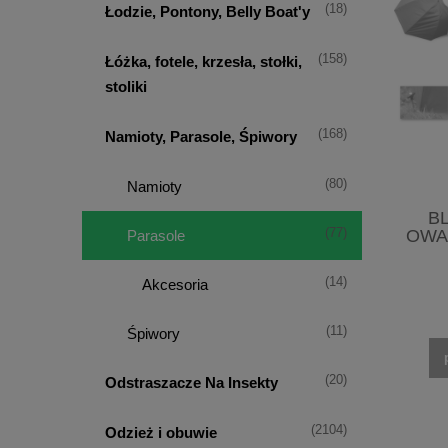
(18)
Łodzie, Pontony, Belly Boat'y
(158)
Łóżka, fotele, krzesła, stołki,
stoliki
(168)
Namioty, Parasole, Śpiwory
(80)
Namioty
B
(77)
OWA
Parasole
(14)
Akcesoria
(11)
Śpiwory
(20)
Odstraszacze Na Insekty
(2104)
Odzież i obuwie