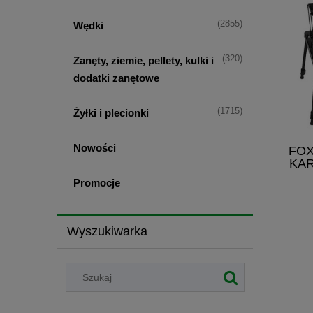
(2855)
Wędki
(320)
Zanęty, ziemie, pellety, kulki i
dodatki zanętowe
(1715)
Żyłki i plecionki
Nowości
FOX
KAR
Promocje
Wyszukiwarka