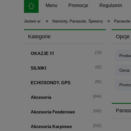
Menu
Promocje
Regulamin
»
»
Jesteś w:
Namioty, Parasole, Śpiwory
Parasole
Kategorie
Opcje 
(19)
OKAZJE !!!
Produc
(92)
SILNIKI
Cena:
(85)
ECHOSONDY, GPS
Promo
(844)
Akcesoria
Paraso
(560)
Akcesoria Feederowe
(542)
Akcesoria Karpiowe