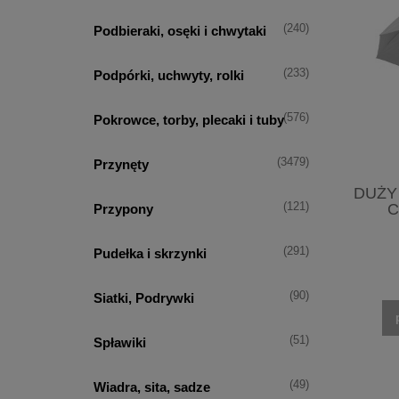
(240)
Podbieraki, osęki i chwytaki
(233)
Podpórki, uchwyty, rolki
(576)
Pokrowce, torby, plecaki i tuby
(3479)
Przynęty
DUŻY
(121)
C
Przypony
(291)
Pudełka i skrzynki
(90)
Siatki, Podrywki
(51)
Spławiki
(49)
Wiadra, sita, sadze