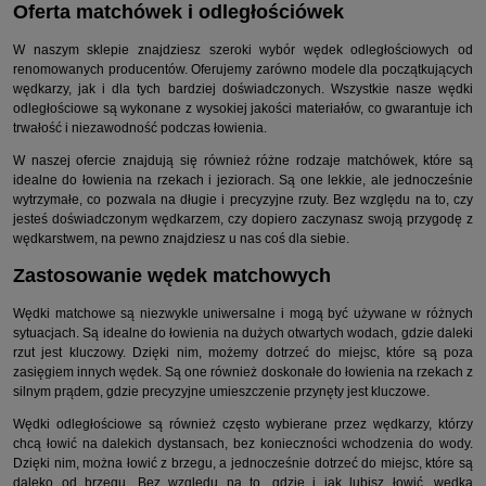
Oferta matchówek i odległościówek
W naszym sklepie znajdziesz szeroki wybór wędek odległościowych od
renomowanych producentów. Oferujemy zarówno modele dla początkujących
wędkarzy, jak i dla tych bardziej doświadczonych. Wszystkie nasze wędki
odległościowe są wykonane z wysokiej jakości materiałów, co gwarantuje ich
trwałość i niezawodność podczas łowienia.
W naszej ofercie znajdują się również różne rodzaje matchówek, które są
idealne do łowienia na rzekach i jeziorach. Są one lekkie, ale jednocześnie
wytrzymałe, co pozwala na długie i precyzyjne rzuty. Bez względu na to, czy
jesteś doświadczonym wędkarzem, czy dopiero zaczynasz swoją przygodę z
wędkarstwem, na pewno znajdziesz u nas coś dla siebie.
Zastosowanie wędek matchowych
Wędki matchowe są niezwykle uniwersalne i mogą być używane w różnych
sytuacjach. Są idealne do łowienia na dużych otwartych wodach, gdzie daleki
rzut jest kluczowy. Dzięki nim, możemy dotrzeć do miejsc, które są poza
zasięgiem innych wędek. Są one również doskonałe do łowienia na rzekach z
silnym prądem, gdzie precyzyjne umieszczenie przynęty jest kluczowe.
Wędki odległościowe są również często wybierane przez wędkarzy, którzy
chcą łowić na dalekich dystansach, bez konieczności wchodzenia do wody.
Dzięki nim, można łowić z brzegu, a jednocześnie dotrzeć do miejsc, które są
daleko od brzegu. Bez względu na to, gdzie i jak lubisz łowić, wędka