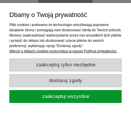
Dbamy o Twoją prywatność
Pliki cookies i pokrewne im technologie umożliwiają poprawne
działanie strony i pomagają nam dostosować ofertę do Twoich potrzeb.
Możesz zaakceptować wykorzystanie przez nas wszystkich tych plików
i przejść do sklepu lub dostosować użycie plików do swoich
preferencji, wybierając opcję "Dostosuj zgody".
Więcej o plikach cookies przeczytasz w naszej Polityce prywatności.
zaakceptuj tylko niezbędne
dostosuj zgody
zaakceptuj wszystkie
KONGER WĘDKA ARCUS PRO TELE
MATCH 4,50M 5-25G
243,90 zł