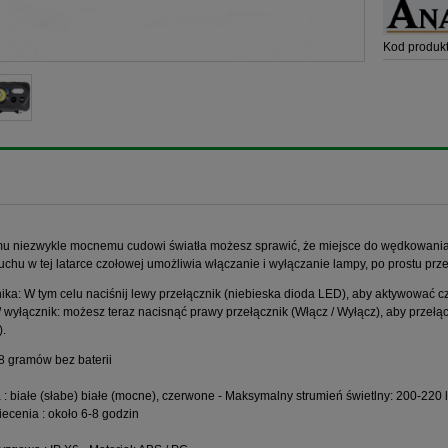
Kod produkt
mu niezwykle mocnemu cudowi światła możesz sprawić, że miejsce do wędkowania 
ruchu w tej latarce czołowej umożliwia włączanie i wyłączanie lampy, po prostu prz
nika: W tym celu naciśnij lewy przełącznik (niebieska dioda LED), aby aktywować c
/ wyłącznik: możesz teraz nacisnąć prawy przełącznik (Włącz / Wyłącz), aby przełącz
.
8 gramów bez baterii
 : białe (słabe) białe (mocne), czerwone - Maksymalny strumień świetlny: 200-22
iecenia : około 6-8 godzin