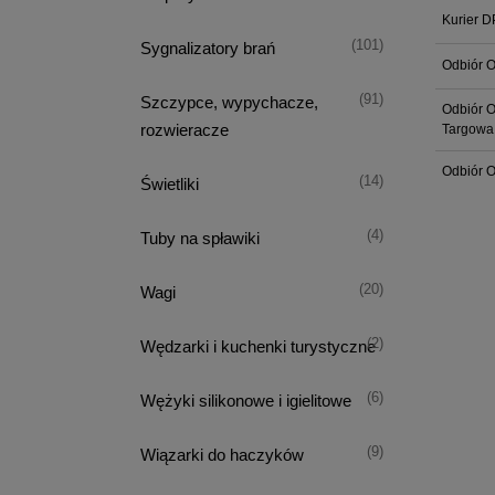
Kurier D
(101)
Sygnalizatory brań
Odbiór O
(91)
Szczypce, wypychacze,
Odbiór O
rozwieracze
Targowa
Odbiór O
(14)
Świetliki
(4)
Tuby na spławiki
(20)
Wagi
(2)
Wędzarki i kuchenki turystyczne
(6)
Wężyki silikonowe i igielitowe
(9)
Wiązarki do haczyków