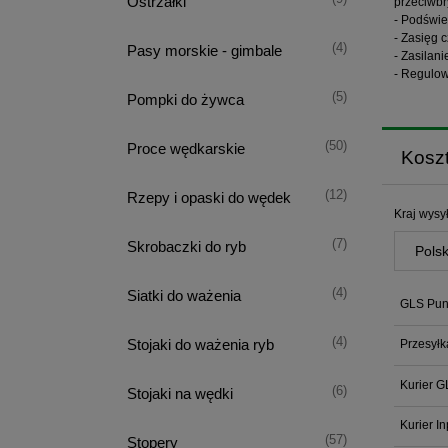
Ostrzałki
przeciwbr
- Podświe
- Zasięg 
(4)
Pasy morskie - gimbale
- Zasilani
- Regulo
(5)
Pompki do żywca
(50)
Proce wędkarskie
Kosz
(12)
Rzepy i opaski do wędek
Kraj wysył
(7)
Skrobaczki do ryb
(4)
Siatki do ważenia
GLS Punk
(4)
Stojaki do ważenia ryb
Przesyłk
Kurier G
(6)
Stojaki na wędki
Kurier I
(57)
Stopery