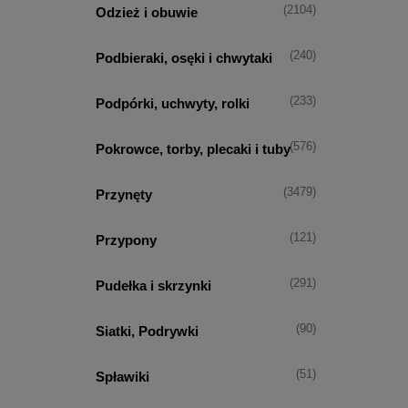
(2104)
Odzież i obuwie
(240)
Podbieraki, osęki i chwytaki
(233)
Podpórki, uchwyty, rolki
(576)
Pokrowce, torby, plecaki i tuby
(3479)
Przynęty
(121)
Przypony
(291)
Pudełka i skrzynki
(90)
Siatki, Podrywki
(51)
Spławiki