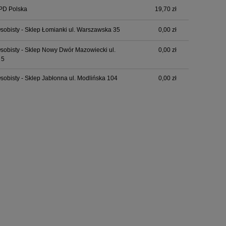
PD Polska
19,70 zł
sobisty - Sklep Łomianki ul. Warszawska 35
0,00 zł
sobisty - Sklep Nowy Dwór Mazowiecki ul.
0,00 zł
 5
sobisty - Sklep Jabłonna ul. Modlińska 104
0,00 zł