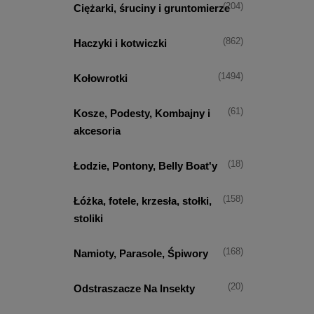
(204)
Ciężarki, śruciny i gruntomierze
(862)
Haczyki i kotwiczki
(1494)
Kołowrotki
(61)
Kosze, Podesty, Kombajny i
akcesoria
(18)
Łodzie, Pontony, Belly Boat'y
(158)
Łóżka, fotele, krzesła, stołki,
stoliki
(168)
Namioty, Parasole, Śpiwory
(20)
Odstraszacze Na Insekty