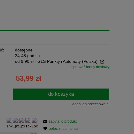
ć:
dostępne
:
24-48 godzin
od 9,90 zł
- GLS Punkty i Automaty
(Polska)
sprawdź formy dostawy
Cena nie zawiera ewentualnych kosztów
53,99 zł
płatności
do koszyka
dodaj do przechowalni
zapytaj o produkt
poleć znajomemu