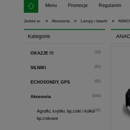
Menu
Promocje
Regulamin
»
»
»
Jesteś w:
Akcesoria
Lampy i latarki
ANAC
Kategorie
ANAC
(19)
OKAZJE !!!
(92)
SILNIKI
(85)
ECHOSONDY, GPS
(844)
Akcesoria
(198)
Agrafki, krętliki, łączniki i kółka
łącznikowe