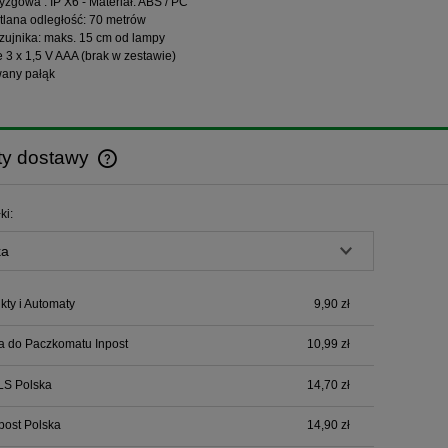
yzgowa : IP X6 - Materiał: ABS / PC
tlana odległość: 70 metrów
czujnika: maks. 15 cm od lampy
e 3 x 1,5 V AAA (brak w zestawie)
wany pałąk
ty dostawy
Cena nie zawiera ewentualnych kosztów
ki:
płatności
ty i Automaty
9,90 zł
a do Paczkomatu Inpost
10,99 zł
LS Polska
14,70 zł
npost Polska
14,90 zł