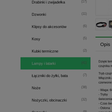
(17)
Drabinki i zwijadełka
(11)
Dzwonki
(6)
Klipsy do akcesoriów
(5)
Kosy
Opis
(2)
Kubki termiczne
Dzięki te
(41)
Lampy i latarki
czujnika 
Tryb czuj
(7)
Łączniki do żyłki, bata
Włącznik 
czerwone)
(38)
Noże
- Waga: 6
- Tryby
świecenia
(32)
Nożyczki, obcinaczki
- Czas św
- Osłona
(9)