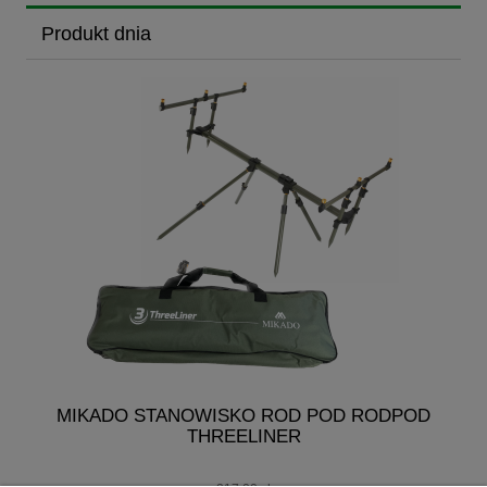
Produkt dnia
MIKADO STANOWISKO ROD POD RODPOD
M
THREELINER
K