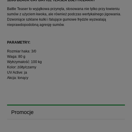
120G BLACK CAT BATTLE TEASER ŻÓŁTY/CZARNY
Battle Teaser to wyjątkowa przynęta, stosowana nie tylko przy łowieniu
sumów z użyciem kwoka, ale również podczas wertykalnego jigowania.
Dzwoniące szklane kulki i falujące gumowe frędzle wyzwalają
nieprawdopodobną agresję sumów.
PARAMETRY:
Rozmiar haka: 3/0
Waga: 80 g
Wytrzymałość: 100 kg
Kolor: żółty/czarny
UV Active: ja
Akcja: tonący
Promocje