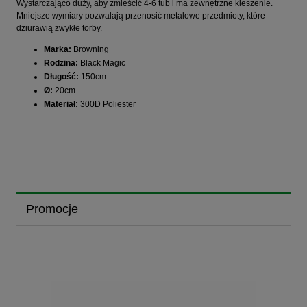
Wystarczająco duży, aby zmieścić 4-6 tub i ma zewnętrzne kieszenie.
Mniejsze wymiary pozwalają przenosić metalowe przedmioty, które
dziurawią zwykłe torby.
Marka:
Browning
Rodzina:
Black Magic
Długość:
150cm
Ø:
20cm
Materiał:
300D Poliester
Promocje