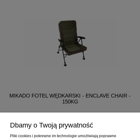
MIKADO FOTEL WĘDKARSKI - ENCLAVE CHAIR -
M
150KG
K
318,90 zł
Dbamy o Twoją prywatność
do koszyka
Pliki cookies i pokrewne im technologie umożliwiają poprawne