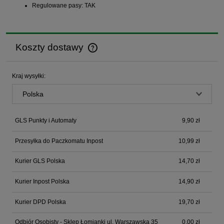
Regulowane pasy: TAK
Koszty dostawy
Cena nie zawiera ewentualnych kosztów płatności
Kraj wysyłki:
GLS Punkty i Automaty
9,90 zł
Przesyłka do Paczkomatu Inpost
10,99 zł
Kurier GLS Polska
14,70 zł
Kurier Inpost Polska
14,90 zł
Kurier DPD Polska
19,70 zł
Odbiór Osobisty - Sklep Łomianki ul. Warszawska 35
0,00 zł