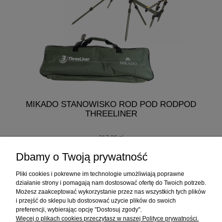
MIKADO STANOWISKO ROD POD RODPOD
MI
THREELINER
217,00 zł
207,00 zł
Dbamy o Twoją prywatność
do koszyka
Pliki cookies i pokrewne im technologie umożliwiają poprawne
działanie strony i pomagają nam dostosować ofertę do Twoich potrzeb.
Możesz zaakceptować wykorzystanie przez nas wszystkich tych plików
i przejść do sklepu lub dostosować użycie plików do swoich
Informacje
preferencji, wybierając opcję "Dostosuj zgody".
Więcej o plikach cookies przeczytasz w naszej Polityce prywatności.