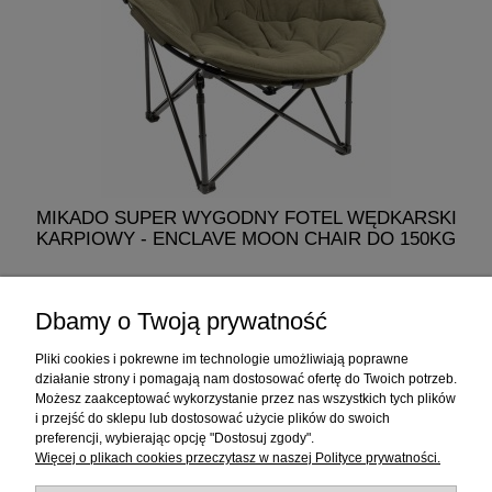
MIKADO SUPER WYGODNY FOTEL WĘDKARSKI
KARPIOWY - ENCLAVE MOON CHAIR DO 150KG
329,00 zł
Dbamy o Twoją prywatność
do koszyka
Pliki cookies i pokrewne im technologie umożliwiają poprawne
działanie strony i pomagają nam dostosować ofertę do Twoich potrzeb.
Możesz zaakceptować wykorzystanie przez nas wszystkich tych plików
i przejść do sklepu lub dostosować użycie plików do swoich
Informacje
preferencji, wybierając opcję "Dostosuj zgody".
Więcej o plikach cookies przeczytasz w naszej Polityce prywatności.
Sklep internetowy