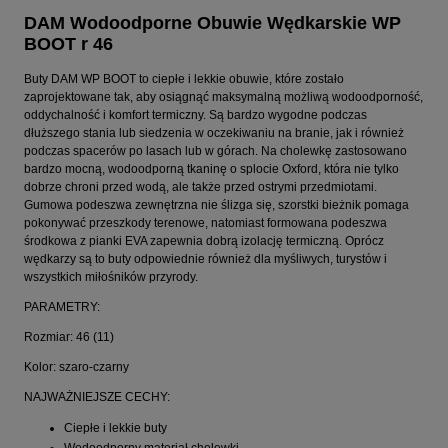
DAM Wodoodporne Obuwie Wędkarskie WP
BOOT r 46
Buty DAM WP BOOT to ciepłe i lekkie obuwie, które zostało
zaprojektowane tak, aby osiągnąć maksymalną możliwą wodoodporność,
oddychalność i komfort termiczny. Są bardzo wygodne podczas
dłuższego stania lub siedzenia w oczekiwaniu na branie, jak i również
podczas spacerów po lasach lub w górach. Na cholewkę zastosowano
bardzo mocną, wodoodporną tkaninę o splocie Oxford, która nie tylko
dobrze chroni przed wodą, ale także przed ostrymi przedmiotami.
Gumowa podeszwa zewnętrzna nie ślizga się, szorstki bieżnik pomaga
pokonywać przeszkody terenowe, natomiast formowana podeszwa
środkowa z pianki EVA zapewnia dobrą izolację termiczną. Oprócz
wędkarzy są to buty odpowiednie również dla myśliwych, turystów i
wszystkich miłośników przyrody.
PARAMETRY:
Rozmiar: 46 (11)
Kolor: szaro-czarny
NAJWAŻNIEJSZE CECHY:
Ciepłe i lekkie buty
Wodoodporny materiał cholewki