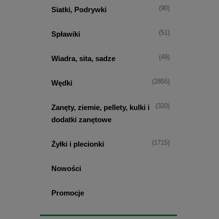
(90)
Siatki, Podrywki
(51)
Spławiki
(49)
Wiadra, sita, sadze
(2855)
Wędki
(320)
Zanęty, ziemie, pellety, kulki i
dodatki zanętowe
(1715)
Żyłki i plecionki
Nowości
Promocje