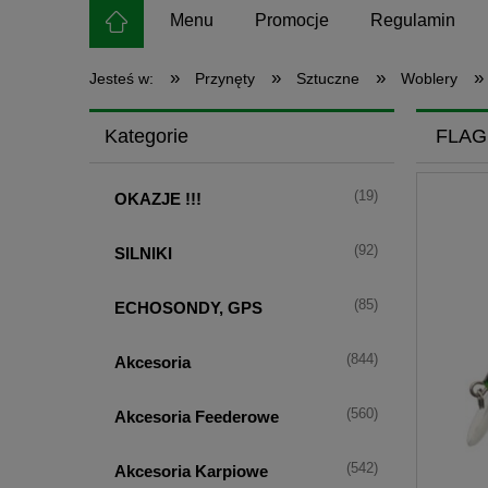
Menu
Promocje
Regulamin
»
»
»
»
Jesteś w:
Przynęty
Sztuczne
Woblery
Kategorie
FLAG
(19)
OKAZJE !!!
(92)
SILNIKI
(85)
ECHOSONDY, GPS
(844)
Akcesoria
(560)
Akcesoria Feederowe
(542)
Akcesoria Karpiowe