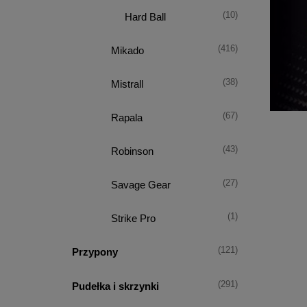
(10)
Hard Ball
(416)
Mikado
(38)
Mistrall
(67)
Rapala
(43)
Robinson
(27)
Savage Gear
(1)
Strike Pro
(121)
Przypony
(291)
Pudełka i skrzynki