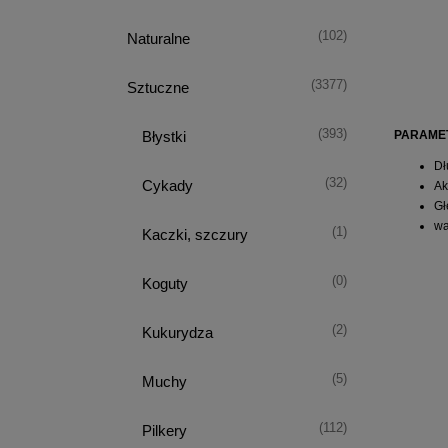
(102)
Naturalne
(3377)
Sztuczne
(393)
PARAME
Błystki
Dł
(32)
Cykady
Ak
Gł
wa
(1)
Kaczki, szczury
(0)
Koguty
(2)
Kukurydza
(5)
Muchy
(112)
Pilkery