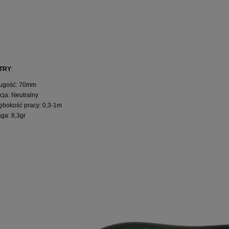
TRY
:
ugość: 70mm
cja: Neutralny
ębokość pracy: 0,3-1m
ga: 8,3gr