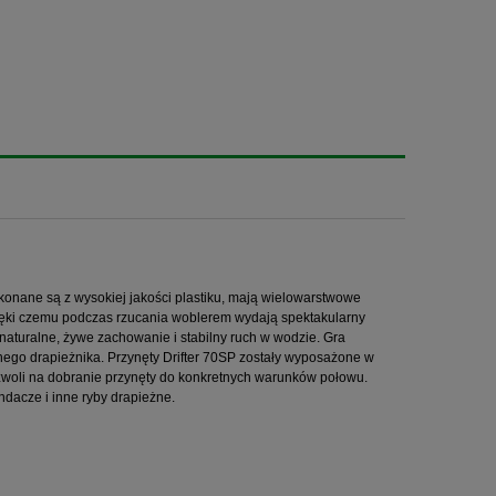
wykonane są z wysokiej jakości plastiku, mają wielowarstwowe
zięki czemu podczas rzucania woblerem wydają spektakularny
uralne, żywe zachowanie i stabilny ruch w wodzie. Gra
ożnego drapieżnika. Przynęty Drifter 70SP zostały wyposażone w
woli na dobranie przynęty do konkretnych warunków połowu.
ndacze i inne ryby drapieżne.