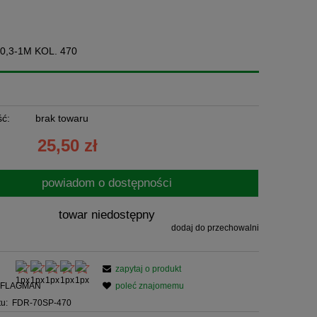
,3-1M KOL. 470
ć:
brak towaru
25,50 zł
powiadom o dostępności
towar niedostępny
dodaj do przechowalni
zapytaj o produkt
FLAGMAN
poleć znajomemu
u:
FDR-70SP-470