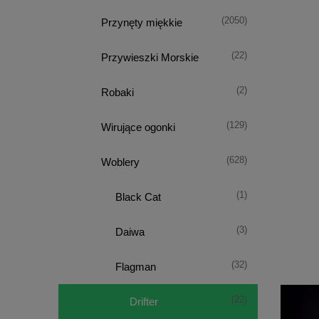
(2050)
Przynęty miękkie
(22)
Przywieszki Morskie
(2)
Robaki
(129)
Wirujące ogonki
(628)
Woblery
(1)
Black Cat
(3)
Daiwa
(32)
Flagman
(22)
Drifter