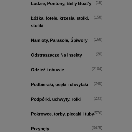
(18)
Łodzie, Pontony, Belly Boat'y
(158)
Łóżka, fotele, krzesła, stołki,
stoliki
(168)
Namioty, Parasole, Śpiwory
(20)
Odstraszacze Na Insekty
(2104)
Odzież i obuwie
(240)
Podbieraki, osęki i chwytaki
(233)
Podpórki, uchwyty, rolki
(576)
Pokrowce, torby, plecaki i tuby
(3479)
Przynęty