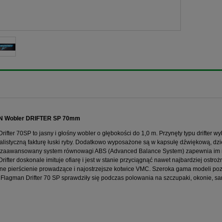
 Wobler DRIFTER SP 70mm
rifter 70SP to jasny i głośny wobler o głębokości do 1,0 m. Przynęty typu drifter 
realistyczną fakturę łuski ryby. Dodatkowo wyposażone są w kapsułę dźwiękową, d
 zaawansowany system równowagi ABS (Advanced Balance System) zapewnia im nat
rifter doskonale imituje ofiarę i jest w stanie przyciągnąć nawet najbardziej ostr
e pierścienie prowadzące i najostrzejsze kotwice VMC. Szeroka gama modeli poz
Flagman Drifter 70 SP sprawdziły się podczas polowania na szczupaki, okonie, sa