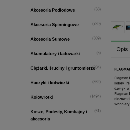
(38)
Akcesoria Podlodowe
(739)
Akcesoria Spinningowe
(309)
Akcesoria Sumowe
Opis
(5)
Akumulatory i ładowarki
(204)
Ciężarki, śruciny i gruntomierze
FLAGMAN
Flagman D
(862)
Haczyki i kotwiczki
kolory i 
dźwięk, a
Flagman D
(1494)
Kołowrotki
niezawodn
Wobblery 
(61)
Kosze, Podesty, Kombajny i
akcesoria