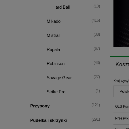
(10)
Hard Ball
(416)
Mikado
(38)
Mistrall
(67)
Rapala
(43)
Robinson
Kosz
(27)
Savage Gear
Kraj wysył
(1)
Strike Pro
(121)
Przypony
GLS Punk
Przesyłk
(291)
Pudełka i skrzynki