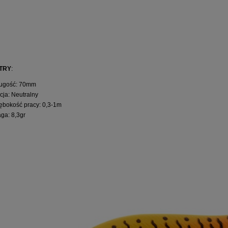
TRY
:
ugość: 70mm
cja: Neutralny
ębokość pracy: 0,3-1m
ga: 8,3gr