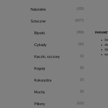
(102)
Naturalne
(3377)
Sztuczne
(393)
PARAME
Błystki
Dł
(32)
Cykady
Ak
Gł
wa
(1)
Kaczki, szczury
(0)
Koguty
(2)
Kukurydza
(5)
Muchy
(112)
Pilkery