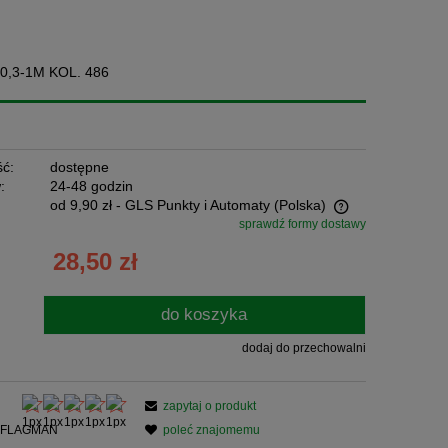
,3-1M KOL. 486
ć:
dostępne
:
24-48 godzin
od 9,90 zł
- GLS Punkty i Automaty
(Polska)
sprawdź formy dostawy
Cena nie zawiera ewentualnych kosztów
28,50 zł
płatności
do koszyka
dodaj do przechowalni
zapytaj o produkt
FLAGMAN
poleć znajomemu