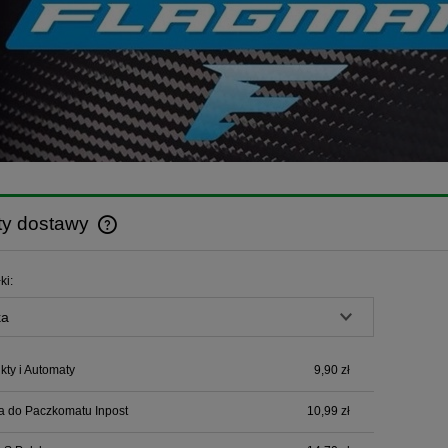
ty dostawy
Cena nie zawiera ewentualnych kosztów
ki:
płatności
ty i Automaty
9,90 zł
a do Paczkomatu Inpost
10,99 zł