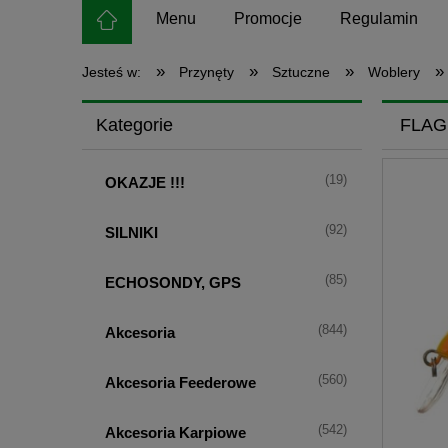
Menu
Promocje
Regulamin
»
»
»
»
Jesteś w:
Przynęty
Sztuczne
Woblery
Kategorie
FLAG
(19)
OKAZJE !!!
(92)
SILNIKI
(85)
ECHOSONDY, GPS
(844)
Akcesoria
(560)
Akcesoria Feederowe
(542)
Akcesoria Karpiowe