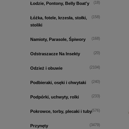
(18)
Łodzie, Pontony, Belly Boat'y
(158)
Łóżka, fotele, krzesła, stołki,
stoliki
(168)
Namioty, Parasole, Śpiwory
(20)
Odstraszacze Na Insekty
(2104)
Odzież i obuwie
(240)
Podbieraki, osęki i chwytaki
(233)
Podpórki, uchwyty, rolki
(576)
Pokrowce, torby, plecaki i tuby
(3479)
Przynęty