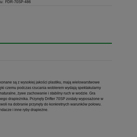
u:
FDR-70SP-486
wykonane są z wysokiej jakości plastiku, mają wielowarstwowe
zięki czemu podczas rzucania woblerem wydają spektakularny
uralne, żywe zachowanie i stabilny ruch w wodzie. Gra
ożnego drapieżnika. Przynęty Drifter 70SP zostały wyposażone w
woli na dobranie przynęty do konkretnych warunków połowu.
ndacze i inne ryby drapieżne.