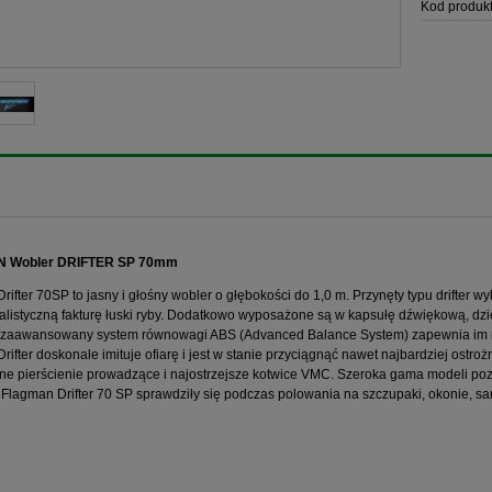
Kod produkt
 Wobler DRIFTER SP 70mm
rifter 70SP to jasny i głośny wobler o głębokości do 1,0 m. Przynęty typu drifter 
realistyczną fakturę łuski ryby. Dodatkowo wyposażone są w kapsułę dźwiękową, d
 zaawansowany system równowagi ABS (Advanced Balance System) zapewnia im nat
rifter doskonale imituje ofiarę i jest w stanie przyciągnąć nawet najbardziej ostr
e pierścienie prowadzące i najostrzejsze kotwice VMC. Szeroka gama modeli poz
Flagman Drifter 70 SP sprawdziły się podczas polowania na szczupaki, okonie, sa