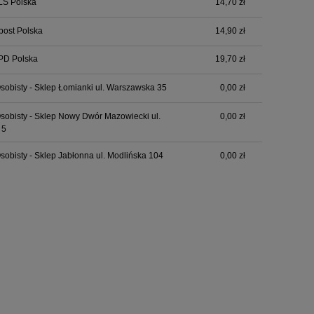
LS Polska
14,70 zł
npost Polska
14,90 zł
PD Polska
19,70 zł
sobisty - Sklep Łomianki ul. Warszawska 35
0,00 zł
sobisty - Sklep Nowy Dwór Mazowiecki ul.
0,00 zł
 5
sobisty - Sklep Jabłonna ul. Modlińska 104
0,00 zł