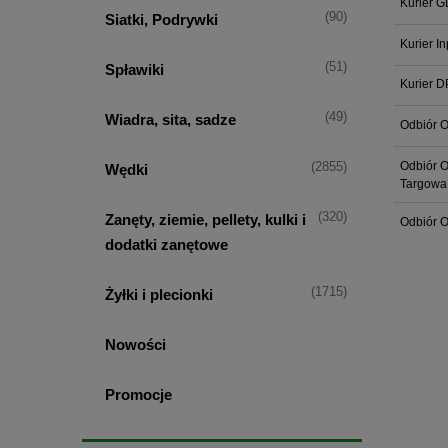
Kurier G
(90)
Siatki, Podrywki
Kurier I
(51)
Spławiki
Kurier D
(49)
Wiadra, sita, sadze
Odbiór O
Odbiór O
(2855)
Wędki
Targowa
(320)
Zanęty, ziemie, pellety, kulki i
Odbiór O
dodatki zanętowe
(1715)
Żyłki i plecionki
Nowości
Promocje