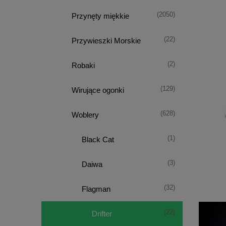
(2050)
Przynęty miękkie
(22)
Przywieszki Morskie
(2)
Robaki
(129)
Wirujące ogonki
(628)
Woblery
(1)
Black Cat
(3)
Daiwa
(32)
Flagman
(22)
Drifter