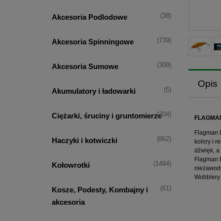
(38)
Akcesoria Podlodowe
(739)
Akcesoria Spinningowe
(309)
Akcesoria Sumowe
Opis
(5)
Akumulatory i ładowarki
(204)
Ciężarki, śruciny i gruntomierze
FLAGMAN
Flagman D
(862)
Haczyki i kotwiczki
kolory i 
dźwięk, a
Flagman D
(1494)
Kołowrotki
niezawodn
Wobblery 
(61)
Kosze, Podesty, Kombajny i
akcesoria