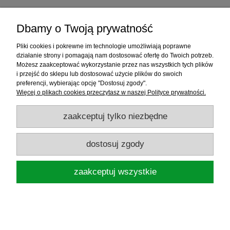
249,50 zł
Dbamy o Twoją prywatność
do koszyka
Pliki cookies i pokrewne im technologie umożliwiają poprawne
działanie strony i pomagają nam dostosować ofertę do Twoich potrzeb.
Możesz zaakceptować wykorzystanie przez nas wszystkich tych plików
i przejść do sklepu lub dostosować użycie plików do swoich
Informacje
preferencji, wybierając opcję "Dostosuj zgody".
Więcej o plikach cookies przeczytasz w naszej Polityce prywatności.
Sklep internetowy
zaakceptuj tylko niezbędne
RATY
dostosuj zgody
Promocje
zaakceptuj wszystkie
Sklep Wędkarski ELDORADO
ul.Warszawska 35, 05-092 Łomianki, woj.
mazowieckie, NIP: 1181719450
pokaż pełną wersję strony
Sklep internetowy Shoper.pl