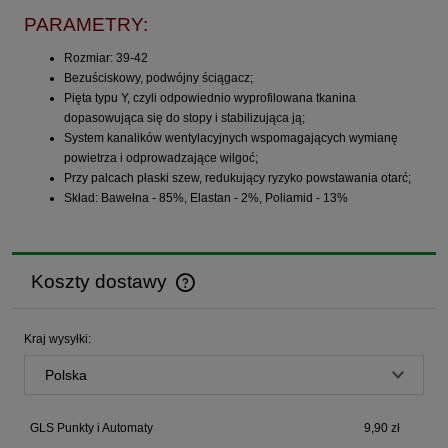
PARAMETRY:
Rozmiar: 39-42
Bezuściskowy, podwójny ściągacz;
Pięta typu Y, czyli odpowiednio wyprofilowana tkanina
dopasowująca się do stopy i stabilizująca ją;
System kanalików wentylacyjnych wspomagających wymianę
powietrza i odprowadzające wilgoć;
Przy palcach płaski szew, redukujący ryzyko powstawania otarć;
Skład: Bawełna - 85%, Elastan - 2%, Poliamid - 13%
Koszty dostawy
Cena nie zawiera ewentualnych kosztów płatności
Kraj wysyłki:
GLS Punkty i Automaty
9,90 zł