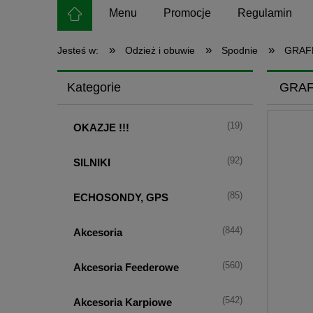
Menu
Promocje
Regulamin
»
»
»
Jesteś w:
Odzież i obuwie
Spodnie
GRAFF
Kategorie
GRAF
(19)
OKAZJE !!!
(92)
SILNIKI
(85)
ECHOSONDY, GPS
(844)
Akcesoria
(560)
Akcesoria Feederowe
(542)
Akcesoria Karpiowe