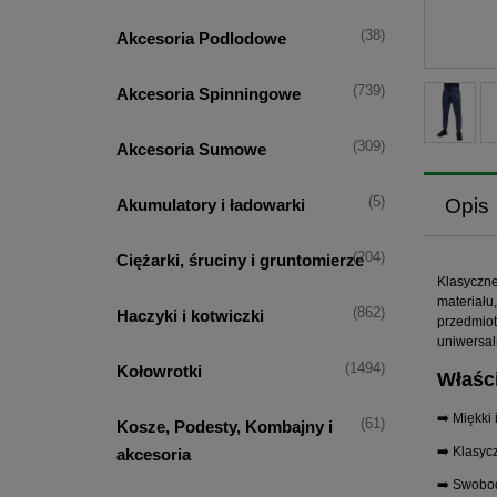
(38)
Akcesoria Podlodowe
(739)
Akcesoria Spinningowe
(309)
Akcesoria Sumowe
Opis
(5)
Akumulatory i ładowarki
(204)
Ciężarki, śruciny i gruntomierze
Klasyczne
materiału
(862)
Haczyki i kotwiczki
przedmiot
uniwersal
(1494)
Kołowrotki
Właśc
➡️ Miękki
(61)
Kosze, Podesty, Kombajny i
➡️ Klasyc
akcesoria
➡️ Swobod