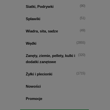
(90)
Siatki, Podrywki
(51)
Spławiki
(49)
Wiadra, sita, sadze
(2855)
Wędki
(320)
Zanęty, ziemie, pellety, kulki i
dodatki zanętowe
(1715)
Żyłki i plecionki
Nowości
Promocje