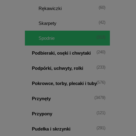
(60)
Rękawiczki
(42)
Skarpety
(313)
Spodnie
(240)
Podbieraki, osęki i chwytaki
(233)
Podpórki, uchwyty, rolki
(576)
Pokrowce, torby, plecaki i tuby
(3479)
Przynęty
(121)
Przypony
(291)
Pudełka i skrzynki