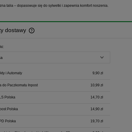
czna talia – dopasowuje się do sylwetki i zapewnia komfort noszenia.
ty dostawy
Cena nie zawiera ewentualnych kosztów
ki:
płatności
ty i Automaty
9,90 zł
a do Paczkomatu Inpost
10,99 zł
LS Polska
14,70 zł
npost Polska
14,90 zł
PD Polska
19,70 zł