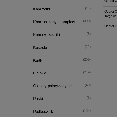
Odbiór O
(11)
Kamizelki
Odbiór O
Targowa
(300)
Kombinezony i komplety
Odbiór O
(8)
Kominy i szaliki
(21)
Koszule
(209)
Kurtki
(219)
Obuwie
(49)
Okulary polaryzacyjne
(6)
Paski
(134)
Podkoszulki