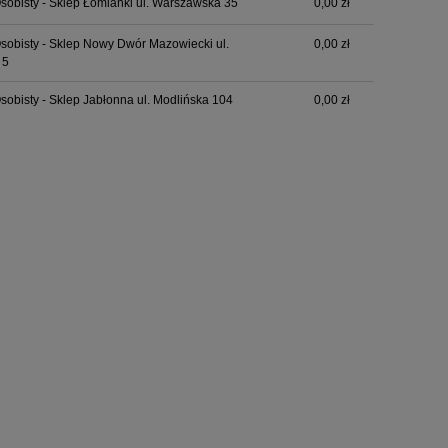
sobisty - Sklep Łomianki ul. Warszawska 35
0,00 zł
sobisty - Sklep Nowy Dwór Mazowiecki ul.
0,00 zł
 5
sobisty - Sklep Jabłonna ul. Modlińska 104
0,00 zł