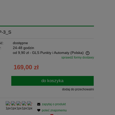
P-3_S
ć:
dostępne
:
24-48 godzin
od 9,90 zł
- GLS Punkty i Automaty
(Polska)
sprawdź formy dostawy
Cena nie zawiera ewentualnych kosztów
169,00 zł
płatności
do koszyka
dodaj do przechowalni
zapytaj o produkt
poleć znajomemu