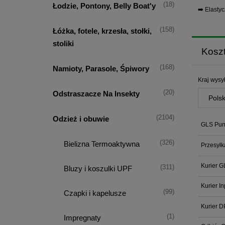
(18)
Łodzie, Pontony, Belly Boat'y
➡️ Elasty
(158)
Łóżka, fotele, krzesła, stołki,
stoliki
Kosz
(168)
Namioty, Parasole, Śpiwory
Kraj wysył
(20)
Odstraszacze Na Insekty
(2104)
Odzież i obuwie
GLS Punk
(326)
Bielizna Termoaktywna
Przesyłk
Kurier G
(311)
Bluzy i koszulki UPF
Kurier I
(99)
Czapki i kapelusze
Kurier D
(1)
Impregnaty