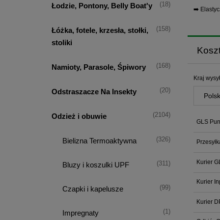
(18)
Łodzie, Pontony, Belly Boat'y
➡️ Elasty
(158)
Łóżka, fotele, krzesła, stołki,
stoliki
Kosz
(168)
Namioty, Parasole, Śpiwory
Kraj wysył
(20)
Odstraszacze Na Insekty
(2104)
Odzież i obuwie
GLS Punk
(326)
Bielizna Termoaktywna
Przesyłk
Kurier G
(311)
Bluzy i koszulki UPF
Kurier I
(99)
Czapki i kapelusze
Kurier D
(1)
Impregnaty