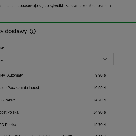
czna talia – dopasowuje się do sylwetki i zapewnia komfort noszenia.
ty dostawy
Cena nie zawiera ewentualnych kosztów
ki:
płatności
ty i Automaty
9,90 zł
a do Paczkomatu Inpost
10,99 zł
LS Polska
14,70 zł
npost Polska
14,90 zł
PD Polska
19,70 zł