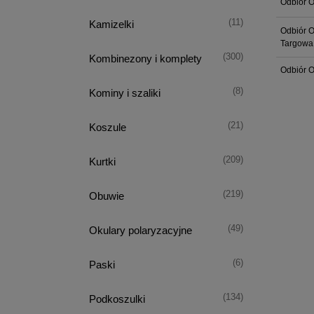
Odbiór O
(11)
Kamizelki
Odbiór O
Targowa
(300)
Kombinezony i komplety
Odbiór O
(8)
Kominy i szaliki
(21)
Koszule
(209)
Kurtki
(219)
Obuwie
(49)
Okulary polaryzacyjne
(6)
Paski
(134)
Podkoszulki