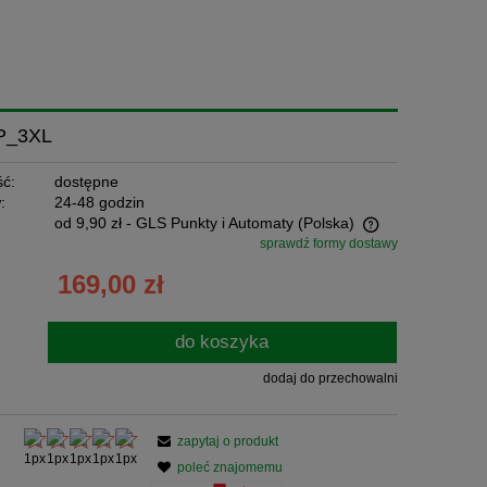
P_3XL
ć:
dostępne
:
24-48 godzin
od 9,90 zł
- GLS Punkty i Automaty
(Polska)
sprawdź formy dostawy
Cena nie zawiera ewentualnych kosztów
169,00 zł
płatności
do koszyka
dodaj do przechowalni
zapytaj o produkt
poleć znajomemu