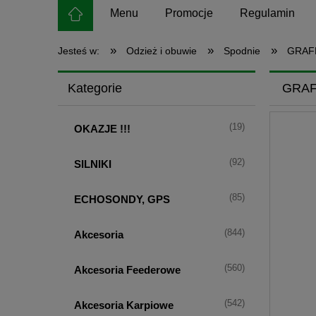
Menu
Promocje
Regulamin
»
»
»
Jesteś w:
Odzież i obuwie
Spodnie
GRAF
Kategorie
GRAF
(19)
OKAZJE !!!
(92)
SILNIKI
(85)
ECHOSONDY, GPS
(844)
Akcesoria
(560)
Akcesoria Feederowe
(542)
Akcesoria Karpiowe