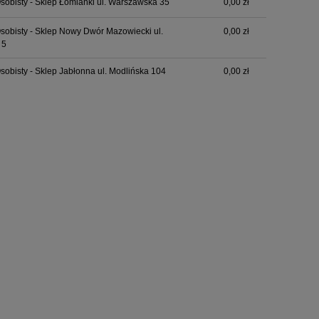
sobisty - Sklep Łomianki ul. Warszawska 35
0,00 zł
sobisty - Sklep Nowy Dwór Mazowiecki ul.
0,00 zł
 5
sobisty - Sklep Jabłonna ul. Modlińska 104
0,00 zł