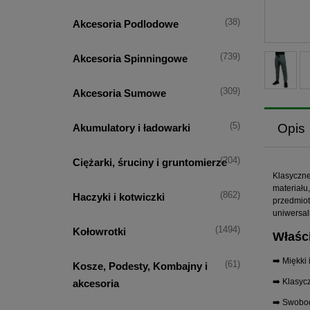
(38)
Akcesoria Podlodowe
(739)
Akcesoria Spinningowe
(309)
Akcesoria Sumowe
Opis
(5)
Akumulatory i ładowarki
(204)
Ciężarki, śruciny i gruntomierze
Klasyczne
materiału
(862)
Haczyki i kotwiczki
przedmiot
uniwersal
(1494)
Kołowrotki
Właśc
➡️ Miękki
(61)
Kosze, Podesty, Kombajny i
➡️ Klasyc
akcesoria
➡️ Swobod