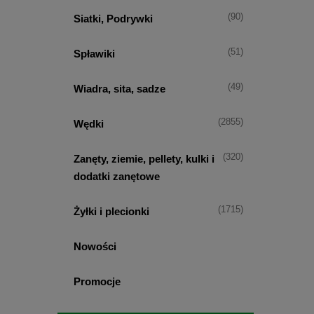
(90)
Siatki, Podrywki
(51)
Spławiki
(49)
Wiadra, sita, sadze
(2855)
Wędki
(320)
Zanęty, ziemie, pellety, kulki i
dodatki zanętowe
(1715)
Żyłki i plecionki
Nowości
Promocje