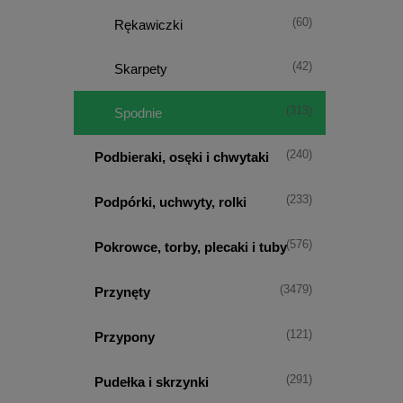
(60)
Rękawiczki
(42)
Skarpety
(313)
Spodnie
(240)
Podbieraki, osęki i chwytaki
(233)
Podpórki, uchwyty, rolki
(576)
Pokrowce, torby, plecaki i tuby
(3479)
Przynęty
(121)
Przypony
(291)
Pudełka i skrzynki