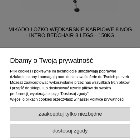
MIKADO ŁÓŻKO WĘDKARSKIE KARPIOWE 8 NÓG
- INTRO BEDCHAIR 8 LEGS - 150KG
482,50 zł
Dbamy o Twoją prywatność
do koszyka
Pliki cookies i pokrewne im technologie umożliwiają poprawne
działanie strony i pomagają nam dostosować ofertę do Twoich potrzeb.
Możesz zaakceptować wykorzystanie przez nas wszystkich tych plików
i przejść do sklepu lub dostosować użycie plików do swoich
Informacje
preferencji, wybierając opcję "Dostosuj zgody".
Więcej o plikach cookies przeczytasz w naszej Polityce prywatności.
Sklep internetowy
zaakceptuj tylko niezbędne
RATY
dostosuj zgody
Promocje