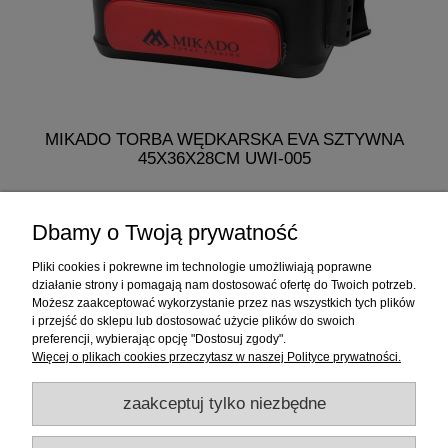
MIKADO TORBA WĘDKARSKA EVA SZTYWNA
45X36X28CM UWI-005
275,99 zł
Dbamy o Twoją prywatność
do koszyka
Pliki cookies i pokrewne im technologie umożliwiają poprawne
działanie strony i pomagają nam dostosować ofertę do Twoich potrzeb.
Możesz zaakceptować wykorzystanie przez nas wszystkich tych plików
i przejść do sklepu lub dostosować użycie plików do swoich
Informacje
preferencji, wybierając opcję "Dostosuj zgody".
Więcej o plikach cookies przeczytasz w naszej Polityce prywatności.
Sklep internetowy
zaakceptuj tylko niezbędne
RATY