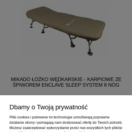
MIKADO ŁÓŻKO WĘDKARSKIE - KARPIOWE ZE
M
ŚPIWOREM ENCLAVE SLEEP SYSTEM 8 NÓG
K
768,60 zł
Dbamy o Twoją prywatność
do koszyka
Pliki cookies i pokrewne im technologie umożliwiają poprawne
działanie strony i pomagają nam dostosować ofertę do Twoich potrzeb.
Możesz zaakceptować wykorzystanie przez nas wszystkich tych plików