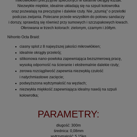
mikrowłókien precyzyjnie splecionych w idealnie okrągły kształt.
Niezwykle miękkie, idealnie układają się na szpuli kołowrotka
oraz pozwalają na precyzyjne i dalekie rzuty. Nie „szumią” o przelotki
podczas zwijania. Polecane przede wszystkim do połowu sandaczy
i dorszy, sprawdzą się również przy sumowych i szczupakowych łowach.
Oferowana w trzech kolorach: zielonym, czarnym i żółtym.
Nihonto Octa Braid:
ciasny splot z 8 najwyższej jakości mikrowłókien;
idealnie okrągły przekrój;
silikonowa nano-powłoka zapewniająca bezszmerową pracę,
wysoką odporność na ścieranie i ekstremalnie dalekie rzuty;
zerowa rozciągliwość zapewnia niezwykłą czułość
i natychmiastowe zacięcie;
podwyższona wytrzymałość na węzłach;
niezwykła miękkość zapewniająca idealny nawój na szpuli
kołowrotka;
PARAMETRY:
długość: 300m
średnica: 0,08mm
wytrzymałość: 5,15kg