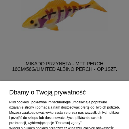
MIKADO PRZYNĘTA - MFT PERCH
16CM/56G/LIMITED ALBINO PERCH - OP.1SZT.
19,99 zł
Dbamy o Twoją prywatność
do koszyka
Pliki cookies i pokrewne im technologie umożliwiają poprawne
działanie strony i pomagają nam dostosować ofertę do Twoich potrzeb.
Możesz zaakceptować wykorzystanie przez nas wszystkich tych plików
i przejść do sklepu lub dostosować użycie plików do swoich
Informacje
preferencji, wybierając opcję "Dostosuj zgody".
Więcej o plikach cookies przeczytasz w naszej Polityce prywatności.